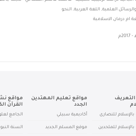
 الجاثية دراسة تركيبية تحليلية - عائشه قاسم الشماخي - مجلة جامعة 
الرسائل العلمية
,
اللغة العربية
,
النحو
 ام درمان الاسلامية
التعريف
مواقع تعليم المهتدين
مواقع نش
ام
الجدد
القرآن الك
بالإسلام للنصارى
أكاديمية سبيلي
الجامع لعلو
بالإسلام للملحدين
موقع المسلم الجديد
السنة النبو