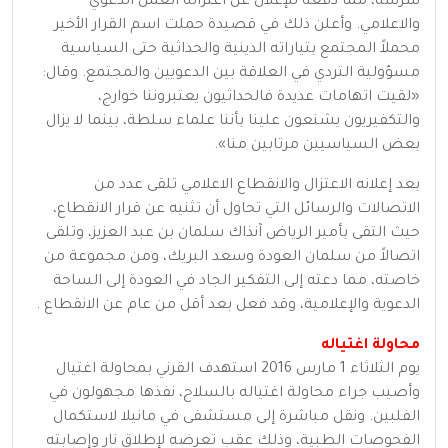
شرسة، مما دفعه للإعلان عن اعتزاله العمل الدعوي
والاعلامي. وأعلن ذلك في قصيدة حملت اسم القرار الأخير
محملاً المجتمع بتياراته الدينية والحداثية حتى السياسية
مسؤولية التردي في العلاقة بين الدعويين والمجتمع. وقال:
«لقيت اتهامات عديدة فالحداثيون يعتبروننا خوارج،
والتكفيريون يشنعون علينا بأننا علماء سلطة، بينما لا يزال
بعض السياسيين مرتابين منا».
بعد إعلانه الاعتزال والانقطاع الاعلامي تلقى عدد من
الاتصالات والرسائل التي تحاول أن تثنيه عن قرار الانقطاع،
حيث التقى بأمير الرياض آنذاك سلمان بن عبد العزيز، وتلقى
اتصالاً من سلمان العودة وسعد البريك، ومن مجموعة من
خاصته، مما دعته إلى التفكير الجاد في العودة إلى الساحة
الدعوية والإعلامية، وقد فعل بعد أقل من عام عن الانقطاع .
محاولة اغتياله
يوم الثلاثاء 1 مارس 2016 استهدف القرني بمحاولة اغتيال
وأصيب جراء محاولة اغتياله بالسلاح، نفذها مجهولون في
الفلبين. ونقل مباشرة إلى مستشفى في مانيلا لاستكمال
الفحوصات الطبية، وذلك عقب تعرضه لإطلاق نار وإصابته