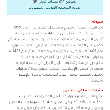
الموقع
حساب تويتر
الدولة المملكة العربية السعودية
سيرته
ولد القرني بقرية آل شريح بمحافظة بلقرن في 1 يناير 1959
الموافق 1379 هـ. حصل على الشهادة الجامعية من كلية
أصول الدين من جامعة الإمام محمد بن سعود الإسلامية. ثم
حصل على الماجستير من جامعة الإمام في الحديث النبوي
عام 1408 هـ، ثم على الدكتوراه من جامعة الإمام عام 1423 هـ
بعنوان المفهم لما أشكل من تلخيص صحيح مسلم
للقرطبي دراسة وتحقيقا . درَّس القرني في جامعة الإمام
محمد بن سعود الإسلامية الحديث النبوي مدة 7 سنوات.
وشغل منصب الأمين العام لمؤسسة لا تحزن للإعلام
والنشر.
نشاطه العلمي والدعوي
تفرّغ القرني للدعوة وزار كثيراً من الدول وحضر عشرات
المؤتمرات وألّف أكثر من ثمانين كتاباً وأشهرها كتاب لا تحزن
والذي بيع منه أكثر من 10 ملايين نسخة، وتُرجم إلى عدة