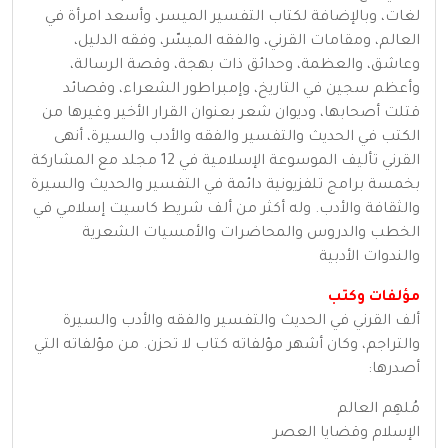
لغات، وبالإضافة لكتاب التفسير الميسر، وأسعد امرأة في
العالم، ومقامات القرني، والفقه الميسّر، وفقه الدليل،
وعاشق، والعظمة، وحدائق ذات بهجة، وقصة الرسالة،
وأعظم سجين في التاريخ، وإمبراطور الشعراء، وقصائد
قتلت أصحابها، وديوان شعر بعنوان القرار الأخير وغيرها من
الكتب في الحديث والتفسير والفقه والأدب والسيرة، أنهى
القرني تأليف الموسوعة الإسلامية في 12 مجلد مع المشاركة
بخمسة برامج تلفزيونية دائمة في التفسير والحديث والسيرة
والثقافة والأدب. وله أكثر من ألف شريط كاسيت إسلامي في
الخطب والدروس والمحاضرات والأمسيات الشعرية
والندوات الأدبية
مؤلفات وكتب
ألف القرني في الحديث والتفسير والفقه والأدب والسيرة
والتراجم، وكان أشهر مؤلفاته كتاب لا تحزن. من مؤلفاته التي
أصدرها:
مُلهِم العالم
الإسلام وقضايا العصر