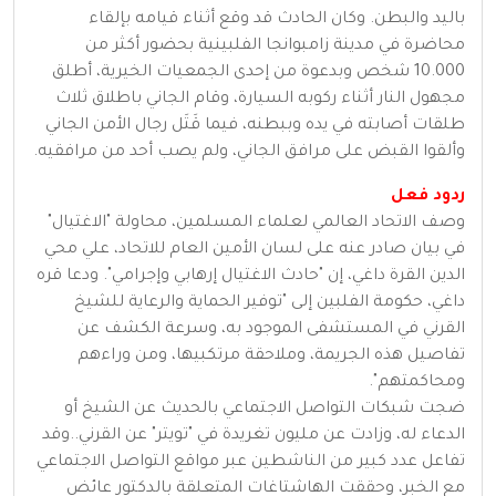
باليد والبطن. وكان الحادث قد وقع أثناء قيامه بإلقاء
محاضرة في مدينة زامبوانجا الفلبينية بحضور أكثر من
10.000 شخص وبدعوة من إحدى الجمعيات الخيرية، أطلق
مجهول النار أثناء ركوبه السيارة، وقام الجاني باطلاق ثلاث
طلقات أصابته في يده وببطنه، فيما قَتَل رجال الأمن الجاني
وألقوا القبض على مرافق الجاني، ولم يصب أحد من مرافقيه.
ردود فعل
وصف الاتحاد العالمي لعلماء المسلمين، محاولة "الاغتيال"
في بيان صادر عنه على لسان الأمين العام للاتحاد، علي محي
الدين القرة داغي، إن "حادث الاغتيال إرهابي وإجرامي". ودعا قره
داغي، حكومة الفلبين إلى "توفير الحماية والرعاية للشيخ
القرني في المستشفى الموجود به، وسرعة الكشف عن
تفاصيل هذه الجريمة، وملاحقة مرتكبيها، ومن وراءهم
ومحاكمتهم".
ضجت شبكات التواصل الاجتماعي بالحديث عن الشيخ أو
الدعاء له، وزادت عن مليون تغريدة في "تويتر" عن القرني..وقد
تفاعل عدد كبير من الناشطين عبر مواقع التواصل الاجتماعي
مع الخبر، وحققت الهاشتاغات المتعلقة بالدكتور عائض