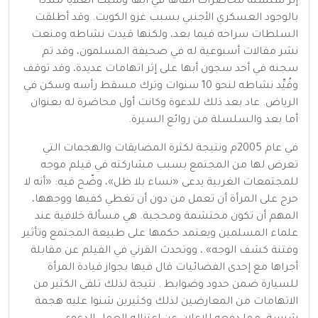
إثر سلسلة محاضرات ألقاها في أبها وسبت العلايا منددًا
بالوجود العسكري الأجنبي بسبب غزو الكويت. وقد أطلقت
السلطات سراحه فيما بعد، ولكنها قيدت نشاطه ومنعت
نشر مقالات أسبوعية له في صحيفة المسلمون، وقد تم
سجنه في أحد سجون أبها على إثر اتهامات عديدة، وقد توقف
وقُيِّد نشاطه لنحو 10 سنوات وترك مسقط رأسه وسكن في
الرياض. عاد بعد ذلك للدعوة وكانت أول محاضرة له بعنوان
أما بعد والسلسلة من روائع السيرة.
في عام 2005م ونتيجة لكثرة المضايقات والهجمات التي
تعرض لها من المجتمع بسبب مشاركته في فيلم موجه
للمجتمعات الغربية يدعى «نساء بلا ظل»، وضّح فيه: «أنه لا
حرج على المرأة أن تعمل من دون أن تغطي كفيها ووجهها،
المهم أن تكون محتشمة ومحجبة. هي مسألة خلافية عند
علماء المسلمين ويعتمد حكمها على طبيعة المجتمع وتأثير
وفتنة كشف الوجه».، ووتحدث القرني في الفيلم عن مقابلة
أجراها مع إحدى الفضائيات قال فيها بجواز قيادة المرأة
للسيارة ضمن حدود وضوابط . نتيجة لذلك تلقى الكثير من
الاتهامات من المعارضين لذلك وكثيرين شنوا عليه هجمة