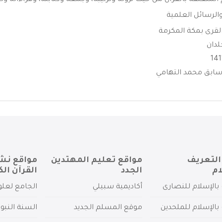
المتعلقة بالقرآن من حيث نزوله وترتيبه، وجمعه وكتابته، وقراءاته وتج
الرسائل العلمية
لقرى بمكة المكرمة
دان
سابق محمد التهامي
التعريف
مواقع تعليم المهتدين
مواقع نش
ام
الجدد
القرآن الك
بالإسلام للنصارى
أكاديمية سبيلي
الجامع لعلو
بالإسلام للملحدين
موقع المسلم الجديد
السنة النبو