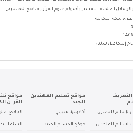
ن عباس رضي الله عنهما قراءته ومنهجه في تفسير غريب القرآن من الكت
الرسائل العلمية
,
التفسير وأصوله
,
علوم القرآن
,
مناهج المفسرين
لقرى بمكة المكرمة
تاح إسماعيل شلبي
التعريف
مواقع تعليم المهتدين
مواقع نش
ام
الجدد
القرآن الك
بالإسلام للنصارى
أكاديمية سبيلي
الجامع لعلو
بالإسلام للملحدين
موقع المسلم الجديد
السنة النبو