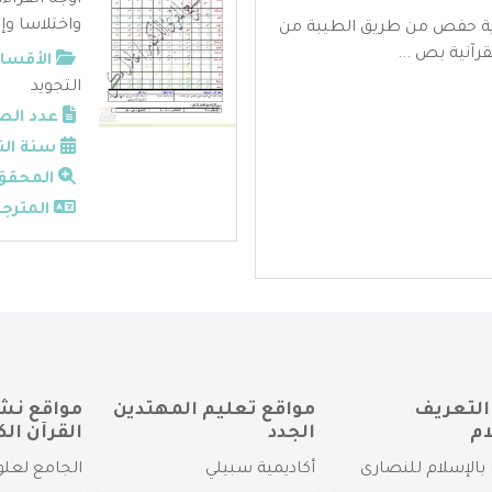
أوجه القراء
واختلاسا وإش
اية حفص من طريق الطيبة من
رآنية بص ...
الأقسام
التجويد
عدد الص
سنة الن
المحقق
المترجم
التعريف
مواقع تعليم المهتدين
مواقع نش
ام
الجدد
القرآن الك
بالإسلام للنصارى
أكاديمية سبيلي
الجامع لعلو