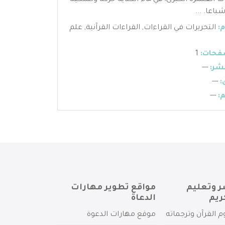
ات العشرة الكبرى ً في ھاء الكناية حركة وتسكينا
باعا. ...
:
التحريرات في القراءات
,
القراءات القرآنية
,
علم
فحات:
1
شر:
---
:
---
:
---
ر وتعليم
مواقع تطوير مهارات
ريم
الدعاة
م القرآن وترجماته
موقع مهارات الدعوة