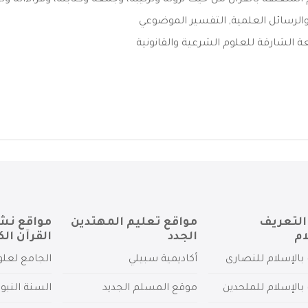
المتعلقة بالقرآن من حيث نزوله وترتيبه، وجمعه وكتابته، وقراءاته وتج
الرسائل العلمية
,
التفسير الموضوعي
 الشارقة للعلوم الشرعية والقانونية
التعريف
مواقع تعليم المهتدين
مواقع نش
ام
الجدد
القرآن الك
بالإسلام للنصارى
أكاديمية سبيلي
الجامع لعلو
بالإسلام للملحدين
موقع المسلم الجديد
السنة النبو