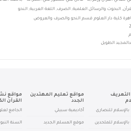
ي معاني القرآن وإعرابة - عادل علي منصور علي الصراف - جامعة القاهرة
قرآن
,
البحوث والرسائل العلمية
,
الصرف
,
اللغة العربية
,
النحو
هرة كلية دار العلوم قسم النحو والصرف والعروض
المجيد الطويل
التعريف
مواقع تعليم المهتدين
مواقع نش
ام
الجدد
القرآن الك
بالإسلام للنصارى
أكاديمية سبيلي
الجامع لعلو
بالإسلام للملحدين
موقع المسلم الجديد
السنة النبو