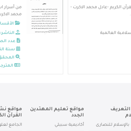
آن الكريم -عادل محمد الاكرت -
من أسرار اس
محمد الاكرت 
الأقسام
لامية العالمية
الناشر:
عدد الص
سنة الن
المحقق
المترجم
التعريف
مواقع تعليم المهتدين
مواقع نش
ام
الجدد
القرآن الك
بالإسلام للنصارى
أكاديمية سبيلي
الجامع لعلو