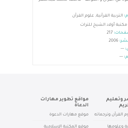
وة في القرآن و اصولها - عاطف محمد عبدالمعز
:
التربية القرآنية
,
علوم القرآن
مكتبة أولاد الشيخ للتراث
فحات:
217
شر:
2006
:
---
:
---
ر وتعليم
مواقع تطوير مهارات
ريم
الدعاة
م القرآن وترجماته
موقع مهارات الدعوة
ية وعلومها
موقع المكتبة الإسلامية