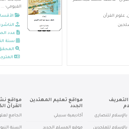
القران - عاطف محمد عبدالمعز
مجالات الدع
الفيومي- ...
ن
,
علوم القرآن
الأقسام
لحين
الناشر:
عدد الص
سنة الن
المحقق
المترجم
التعريف
مواقع تعليم المهتدين
مواقع نش
ام
الجدد
القرآن الك
بالإسلام للنصارى
أكاديمية سبيلي
الجامع لعلو
بالإسلام للملحدين
موقع المسلم الجديد
السنة النبو