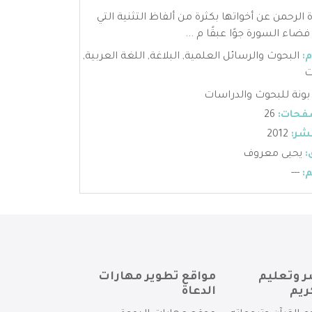
الرحمن عن أخواتها بكثرة من ألفاظ التثنية التي
اء السورة جوًا عبقًا م ...
:
البحوث والرسائل العلمية
,
البلاغة
,
اللغة العربية
,
ت
بونة للبحوث والدراسات
فحات:
26
شر:
2012
:
يحيى معروف
:
---
ر وتعليم
مواقع تطوير مهارات
ريم
الدعاة