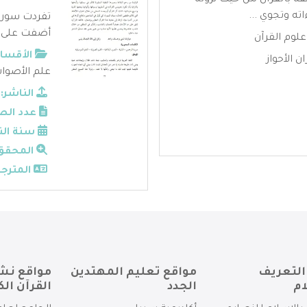
قة بالقرآن من حيث نزوله
ته وتجوي ...
تفردت سورة 
أضفت على فض
علوم القرآن
الأقسام
 الأحواز
علم الأصوا
الناشر:
عدد الص
سنة الن
المحقق
المترجم
التعريف
مواقع تعليم المهتدين
مواقع نش
ام
الجدد
القرآن الك