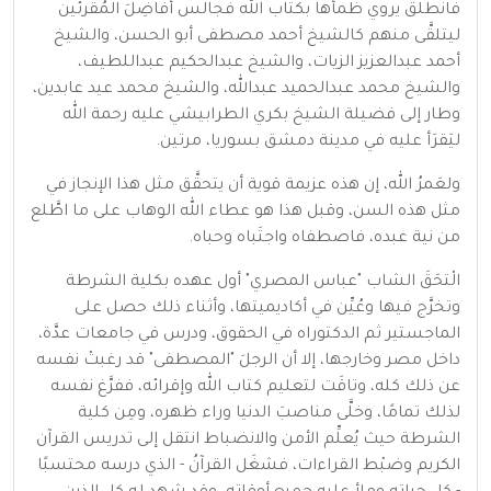
فانطلق يروي ظمأها بكتاب الله فجالس أفاضِلَ المُقرئين
ليتلقَّى منهم كالشيخ أحمد مصطفى أبو الحسن، والشيخ
أحمد عبدالعزيز الزيات، والشيخ عبدالحكيم عبداللطيف،
والشيخ محمد عبدالحميد عبدالله، والشيخ محمد عيد عابدين،
وطار إلى فضيلة الشيخ بكري الطرابيشي عليه رحمة الله
ليَقرَأ عليه في مدينة دمشق بسوريا، مرتين.
ولعَمرُ الله، إن هذه عزيمة قوية أن يتحقَّق مثل هذا الإنجاز في
مثل هذه السن، وقبل هذا هو عطاء الله الوهاب على ما اطَّلع
من نية عبده، فاصطفاه واجتَباه وحباه.
الْتحَقَ الشاب "عباس المصري" أول عهده بكلية الشرطة
وتخرَّج فيها وعُيِّن في أكاديميتها، وأثناء ذلك حصل على
الماجستير ثم الدكتوراه في الحقوق، ودرس في جامعات عدَّة،
داخل مصر وخارجها، إلا أن الرجلَ "المصطفى" قد رغبتْ نفسه
عن ذلك كله، وتاقَت لتعليم كتاب الله وإقرائه، ففرَّغ نفسه
لذلك تمامًا، وخلَّى مناصبَ الدنيا وراء ظهره، ومِن كلية
الشرطة حيث يُعلِّم الأمن والانضباط انتقل إلى تدريس القرآن
الكريم وضبْط القراءات، فشغَل القرآنُ - الذي درسه محتسبًا