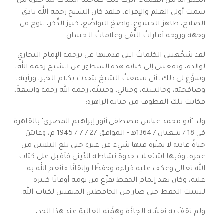
الكبير أنه من العلماء؛ أدرك ذلك صاحبُنا الشابُّ بما خَبرَه من
سمت أولى العلم والإقراء، فلقد كان الشيخ رحمه الله باديَ
الصلاح، ظاهرَ الخشوع، واضحَ التواضُع، كثيرَ الذِّكر، تلوح في
وجهه وروحه أماراتُ التُّقى وعلاماتُ الإحسان.
لقد شجَّعتني الكلماتُ التي قدمتها عن ترجمة الإمام البخاري
لوالده، ودفعتني إلى كتابة هذه السطور عن الشيخ رحمه الله،
وسوَّغ لي ذلك، أني سمعتُ الشيخ يتحدث بكلام الخير، ورأيته،
وصافحته، وجالسته، وحياني، وحييتُه، رحمه الله رحمة واسعةً،
فكانت تلك القطوف من حياته الزاهرة:
ولد "أبو محمد عباس مصطفى أنور إبراهيم المصري" بالقاهرة
في 18 / شعبان / 1364هـ - الموافق 27 / 7 / 1945 م، وعاشَ
حياةً عادية لا يميِّزه فيها شيء عن غيره حتى بلغ الثلاثين من
عمره، وفيها اشتعلت جذوة نشاطه الدِّيني فأقبل على كتاب
الله تعالى وعكف عليه قراءة وحفظًا وإتقانًا فأنعم الله به
عليه، وكان بعد إتمام الحفظ يفرِّغ من يومه أوقاتًا كثيرة
لتثبيت الحفظ حتى صار من الحافظين المتقنين لكتاب الله.
ولم تقفْ به نفسُه الجادَّة وهمَّته العالية عند هذا الحد،