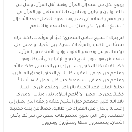
يرتفِعَ بكل من لقيَه إلى القرآن وهمَّة أهل القرآن، وسل عن
ذلك بوّابين ونجّارين وحدّادين، تلقاهم فتَلقى نور القرآن في
وجوههم وكلماته في صدورهم، يعود الفضل - بعد الله - إلى
"الشيخ عباس" الذي صبَرَ على تعليمهم وتلقينهم.
لم يترك "الشيخ عباس المصري" كتبًا أو مؤلَّفات، لكنه ترك
نسخًا من الكتب والمؤلَّفات تتحرك بين الأحياء وتعمل على
تزكية النفوس وتطهير القلوب وإنارة الأفئدة بنور القرآن،
منهم مَن هو اليوم شيخ شيوخ الإقراء في أمريكا، وهو
فضيلة شيخنا الدكتور وليد بن إدريس المنيسي حفظه الله،
ومنهم من هو في المغرب كالشيخ الدكتور توفيق العبقري،
ومنهم من هم في السعودية حين كان يعمل فيها أستاذًا
بكلية الملك فهد الأمنية بالرياض، ومنهم مَن في ليبيا،
فضلاً عمن في مصر - وأوَّلهم أبناؤه، بنين وبنات - ومن كل
بلاد الله كثير، جمعهم حول الشيخ علمُه ورفقُه الذي يصل إلى
إحسانه بالمال على الفقراء من طلابه، فضلاً عن بذله مكتبته
للطلاب، وهي التي تحوي مخطوطات سعى في شرائها بأغلى
الأثمان، يستعيرون منها ويُصوِّرون ويقرؤون.