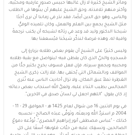
ومآثر الشيخ كثيرة لا زال غالبها حبيس صدور عارفيه ومحبِّيه،
وأكثر منهم تلامذته، وحق الشيخ عليهم أن يبثُّوها في الطلاب
والناس، وهو حق الدين أيضًا، فقد ندَر في زماننا أن نرى أحدًا
مثلَ الشيخ يجمع بين العلم والعمل، وكان تلميذه الوفيُّ
شيخنا الدكتور وليد قد وعد في رثائه لشيخه أن يكتب ترجمةً
وافية له، وهذه فرصة لنذكِّر شيخَنا فيُسعفنا بها.
وليس كثيرًا على الشيخ أن يقوم بعض طلابه بزيارةٍ إلى
مَسجدِهِ والحيِّ الذي كان يقطن فيه؛ ليتواصل مع بقية طلابه
ومحبيه ويجمع سيرته، فإن فعل فسوف يخرج بكثير جدًّا من
المواقف وبالشمائل التي يُحتفى بها، فلا زالت ذِكرى الشيخ
العَطِرة تملأ عبق المكان، ولا تزال أحاديث الناس عنه تُثري
المجالس بطيب الثناء عليه، ولعلَّ الله استجاب بعض دعائه؛
إذ كان يقول: "اللهم اجعل لي لسانَ صدق في الآخرين".
في يوم الاثنين 16 من شوال لعام 1425 هـ - الموافق 29 - 11 -
2004 م استردَّ الله وديعتَه، وتَوفَّى عبدَه الصالح - نحسبه
كذلك - "عباس مصطفى أنور إبراهيم المصري"، تُودِّعه دموعُ
الصالحين، وتسفِك عليه من حبَّات قلوبها؛ أسفًا على كل