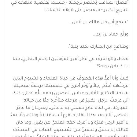
أفضلَ المناقب يَختصر ترجمته - حسبما يَقتضيه منهجه في
التاريخ الكبير - فيقتصر على هؤلاء الكلمات:
" سمع أبي من مالك بن أنس...
ورأى حماد بن زيد...
وصافح ابن المبارك بكلتا يديه".
فقط، وهو شرفٌ في نظر أمير المؤمنين الإمام البخاري، فما
بالك بمَن دونه؟!
كنتُ وأنا أعدُّ هذه القطوفَ عن حياة العلماء والشيوخ الذين
عرفتُهم أقدِّم رجلاً وأؤخِّر أخرى في تضمينها ترجمةً لفضيلة
شيخنا الدكتور المُقرئ عباس المصري رحمه الله تعالى؛ ذلك
أني عرفتُ الرجلَ الكبيرَ في مرحلة متأخِّرة جدًّا من حياته
المباركة، في لقاء عابرٍ جمعني به لدقائق، وسرعان ما غادَرَ
لتمضي أيام بعد هذا اللقاء فيقرع أسماعَنا نبأ وفاتِه، وأنا بعدُ
لا أقدِر الرجل قدرَه ولا أعرف حقه العلميَّ عن يقين، وما كان
هنالك إلا حدسٌ وتخمينٌ من المُستمِع الشاب في المتحدّث