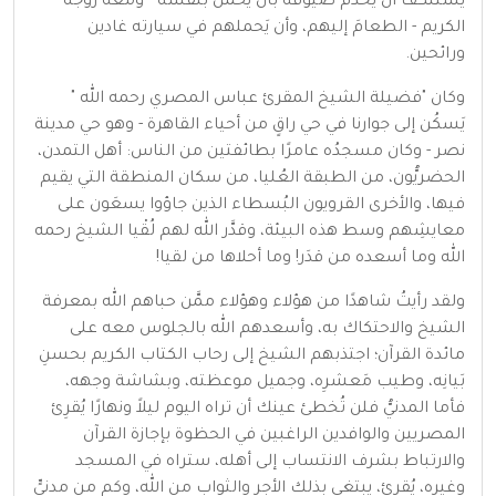
يستنكف أن يخدم ضيوفَه بأن يحملَ بنفسه - ومعه زوجُه
الكريم - الطعامَ إليهم، وأن يَحملهم في سيارته غادين
ورائحين.
وكان "فضيلة الشيخ المقرئ عباس المصري رحمه الله "
يَسكُن إلى جوارنا في حي راقٍ من أحياء القاهرة - وهو حي مدينة
نصر - وكان مسجدُه عامرًا بطائفتين من الناس: أهل التمدن،
الحضريُّون، من الطبقة العُليا، من سكان المنطقة التي يقيم
فيها، والأخرى القرويون البُسطاء الذين جاؤوا يسعَون على
معايشِهم وسط هذه البيئة، وقدَّر الله لهم لُقْيا الشيخ رحمه
الله وما أسعده من قدَر! وما أحلاها من لقيا!
ولقد رأيتُ شاهدًا من هؤلاء وهؤلاء ممَّن حباهم الله بمعرفة
الشيخ والاحتكاك به، وأسعدهم الله بالجلوس معه على
مائدة القرآن؛ اجتذبهم الشيخ إلى رحاب الكتاب الكريم بحسنِ
بَيانِه، وطيب مَعشرِه، وجميل موعظته، وبشاشة وجهه،
فأما المدنيُّ فلن تُخطئ عينك أن تراه اليوم ليلاً ونهارًا يُقرِئ
المصريين والوافدين الراغبين في الحظوة بإجازة القرآن
والارتباط بشرف الانتساب إلى أهله، ستراه في المسجد
وغيره، يُقرئ، يبتغي بذلك الأجر والثواب من الله، وكم من مدنيٍّ