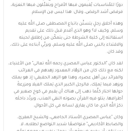
دورًا للمُناسبات يُقيمون فيها الأفراح ويتقبَّلون فيها التعزية،
فرفض أشد الرفض، وقال: هذا ليس مِن الإسلام.
وهذه أخلاق رجلٍ يتسنَّن باتباع المصطفى صلى الله عليه
وسلم، وكيف لا؟ وهو الذي أقدم قبل ذلك على تقديم
استقالته إلى كلية الشرطة حتى يتمكّن من إطلاق لحيته
والاقتداء بالنبي صلى الله عليه وسلم، ويربِّي أبناءه على ذلك،
وقد كان.
لقد كان "الدكتور عباس المصري رحمه الله تعالى" من الأغنياء،
لكنه مع ذلك كان من الزهّاد المعدود زهدهم في الغرائب
والفرائد بين أهل عصره، وهذا هو الزهد الحقيقي؛ إذ هو يملك
ويزهد فيما يَملِك، فالرجل الكبير الذي يَملك الفيلا ومزرعةً
حولها اختار كلَّما ذهب إلى هناك أن يقيم في كوخ صغير في
أطرافها، يتلو فيه القرآن بصوته النقي العذب، ويردِّد داخلَه
ذكرَ الله الذي ما كان يفارق لسانه في كل الأحوال.
وكان "عباس المصري الأستاذ الجامعي، والشيخ المقرئ،
والضابط الأكاديمي" متواضعًا شديد التواضع لطلابه، لا