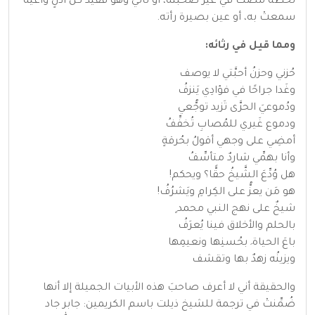
لحظة مضتْ في غير صحبته، أو تأتي وهو فقيد كل أذنٍ واعية
سمعتْ به، أو عين بصيرة رأته.
ومما قيل في رثائه:
حُزني وحزنُ أحبَّتي لا يوصف
وغَدا جراحًا في فؤادِي يَنزفُ
ودُموعيَ الحرَّى تَزيد توجُّعي
ودموع غَيري للمُصابِ تُخفِّفُ
أمضِي على وجهي أقولُ بحُرقةٍ
وأنا بهمِّي شاردٌ متأسِّفُ
هل وُدِّعَ الشَّيخُ حقًّا؟ ويحكم!
هو مَن يعزُّ على الكِرامِ ويَشرُفُ!
شيخٌ على نهج النبي محمد ٍ
بالحلم والأخلاق فينا يُعرَفُ
باعَ الحياة َ بحُسنِها ونعيمِها
ويزينُه زهدٌ بها وتقشف
والحقيقة أني لا أعرف صاحبَ هذه الأبيات الجميلة إلا أنها
ضُمِّنتْ في ترجمة للشيخ ذيلت باسم الكريمين: جابر جاد