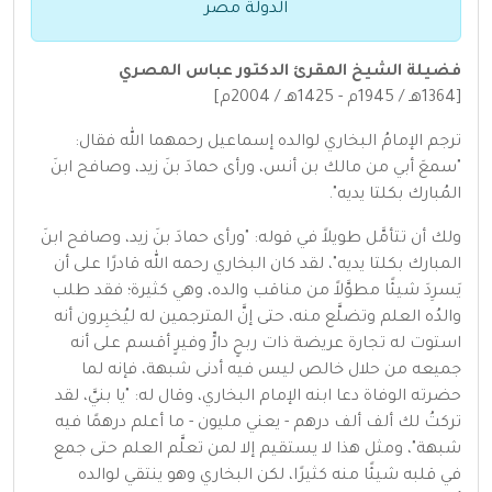
الدولة مصر
فضيلة الشيخ المقرئ الدكتور عباس المصري
[1364هـ / 1945م - 1425هـ / 2004م]
ترجم الإمامُ البخاري لوالده إسماعيل رحمهما الله فقال:
"سمعَ أبي من مالك بن أنس، ورأى حمادَ بنَ زيد، وصافح ابنَ
المُبارك بكلتا يديه".
ولك أن تتأمَّل طويلاً في قوله: "ورأى حمادَ بنَ زيد، وصافح ابنَ
المبارك بكلتا يديه"، لقد كان البخاري رحمه الله قادرًا على أن
يَسرِدَ شيئًا مطوَّلاً من مناقب والده، وهي كثيرة؛ فقد طلب
والدُه العلم وتضلَّع منه، حتى إنَّ المترجمين له ليُخبِرون أنه
استوت له تجارة عريضة ذات ربحٍ دارٍّ وفيرٍ أقسم على أنه
جميعه من حلال خالص ليس فيه أدنى شبهة، فإنه لما
حضرته الوفاة دعا ابنه الإمام البخاري، وقال له: "يا بنيَّ، لقد
تركتُ لك ألف ألف درهم - يعني مليون - ما أعلم درهمًا فيه
شبهة"، ومثل هذا لا يستقيم إلا لمن تعلَّم العلم حتى جمع
في قلبه شيئًا منه كثيرًا، لكن البخاري وهو ينتقي لوالده