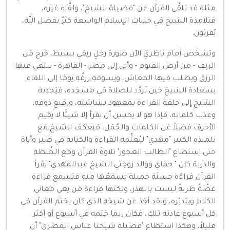
مثله قد تلقَّى القرآن عن "فضيلة الشيخ"، ولقَّاه غيره،
فتلامذة الشيخ في جنبات الإسلام الواسعة كثرٌ بفضل الله،
يُقرئون.
وتشخَص أمام ناظري الآن صورة رجلٍ ريفي بسيط، خرج من
الريف - من أرض الفيوم - وأتى إلى مصر - القاهرة - يبتغي فيها
الرزق ويطلب فيها المعاش، ويسوقه رزقُه يومًا إلى اللقاء
بسعادة الشيخ حين تردَّد للصلاة في مسجده، فيَجذبه
الشيخ إلى حلقة القراءة بمَعهودِ بشاشته، ورفيع ذوقه،
وعذب كلماته، فإذا هو لا يحسن أن يقرأ إلا شيئًا لا يقيم
الأحرف فضلاً عن الكلمات والجُمَل، فيعكف الشيخ مع
تلميذه الكبير "مهدي" ليُعلِّمه القراءة والكتابة في صبر وأناة
حتى استطاع "الطالب العجوز" تلاوةَ القرآن ومع الخُلطة
والدربة كان " حماي ووالد زوجتي الشيخ عبدالمهدي" يقرأ
القرآن قراءًة حسنَة جميلة تسمَعُها منه فتسمع قراءة
غضّةً طريةً ليست بالهذر، ولكنها قراءة مَن يعي معاني
الكلام ويتدبّره، ولقد أخذ عن شيخه الذي كان يختم القرآن في
كل أسبوع عادته تلك، فكان ربما ختمه في أسبوع أو أكثر
قليلاً، وهكذا استطاع "فضيلة شيخنا عباس المصري" أن