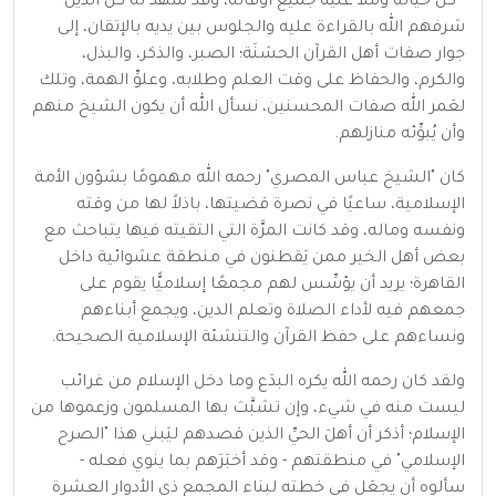
- كل حياته وملأ عليه جميع أوقاته، وقد شهد له كل الذين
شرفهم الله بالقراءة عليه والجلوس بين يديه بالإتقان، إلى
جوار صفات أهل القرآن الحسَنَة؛ الصبر، والذكر، والبذل،
والكرم، والحفاظ على وقت العلم وطلابه، وعلوِّ الهمة، وتلك
لعَمر الله صفات المحسنين، نسأل الله أن يكون الشيخ منهم
وأن يُبوِّئه منازلهم.
كان "الشيخ عباس المصري" رحمه الله مهمومًا بشؤون الأمة
الإسلامية، ساعيًا في نصرة قضيتها، باذلاً لها من وقته
ونفسه وماله، وقد كانت المرَّة التي التقيته فيها يتباحث مع
بعض أهل الخير ممن يَقطنون في منطقة عشوائية داخل
القاهرة؛ يريد أن يؤسِّس لهم مجمعًا إسلاميًّا يقوم على
جمعهم فيه لأداء الصلاة وتعلم الدين، ويجمع أبناءهم
ونساءهم على حفظ القرآن والتنشئة الإسلامية الصحيحة.
ولقد كان رحمه الله يكره البدَع وما دخل الإسلام من غرائب
ليست منه في شيء، وإن تشبَّث بها المسلمون وزعموها من
الإسلام؛ أذكر أن أهلَ الحيِّ الذين قصدهم ليَبني هذا "الصرح
الإسلامي" في منطقتهم - وقد أخبَرَهم بما ينوي فعله -
سألوه أن يجعَل في خطته لبناء المجمع ذي الأدوار العشرة