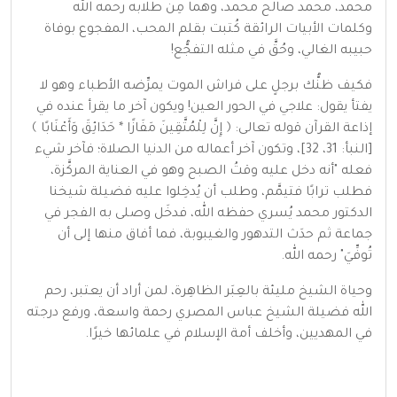
محمد، محمد صالح محمد، وهما مِن طلابه رحمه الله
وكلمات الأبيات الرائقة كُتبت بقلم المحب، المفجوع بوفاة
حبيبه الغالي، وحُقَّ في مثله التفجُّع!
فكيف ظنُّك برجلٍ على فراش الموت يمرِّضه الأطباء وهو لا
يفتأ يقول: علاجي في الحور العين! ويكون آخر ما يقرأ عنده في
إذاعة القرآن قوله تعالى: ﴿ إِنَّ لِلْمُتَّقِينَ مَفَازًا * حَدَائِقَ وَأَعْنَابًا ﴾
[النبأ: 31، 32]، وتكون آخر أعماله من الدنيا الصلاة؛ فآخر شيء
فعله "أنه دخل عليه وقتُ الصبح وهو في العناية المركَّزة،
فطلب ترابًا فتيمَّم، وطلب أن يُدخِلوا عليه فضيلة شيخنا
الدكتور محمد يُسري حفظه الله، فدخَل وصلى به الفجر في
جماعة ثم حدَث التدهور والغيبوبة، فما أفاق منها إلى أن
تُوفِّيَ" رحمه الله.
وحياة الشيخ مليئة بالعِبَر الظاهِرة، لمن أراد أن يعتبر، رحم
الله فضيلة الشيخ عباس المصري رحمة واسعة، ورفع درجته
في المهديين، وأخلف أمة الإسلام في علمائها خيرًا.