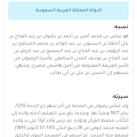
الدولة المملكة العربية السعودية
نسبه:
هو عباس بن محمد أمين بن أحمد بن رضوان بن عبد الفتاح بن
علي أباظة بن البسيوني بن عبد الواحد بن محمد الشناوي بن
عبد الرؤوف بن عبد الفتاح بن عبد السميع بن عبد الرزاق بن
عبد الفتاح بن يوسف المدني الشافعي. وأسرة الرضوان من
الأسر العريقة المعروفة من أصل هاشمي مصري، وينتهي
نسبهم إلى الحسن بن علي بن أبي طالب .
سيرته:
ولد عباس رضوان في المدينة في آخر شهر ذي الحجة 1293/
يناير 1877 ونشأ بها. وعندما بلغ سن التعليم أدخله والده إلى
الكُتّاب فحفظ القرآن وجوّده. ثم درس وأخذ أولًا على يد والده
الفقيه محمد (توفي في 28 ربيع الثاني 1313/ 17 أكتوبر 1895)
فسمع منه الحديث، ثم استمر في المسجد النبوي فالتحق