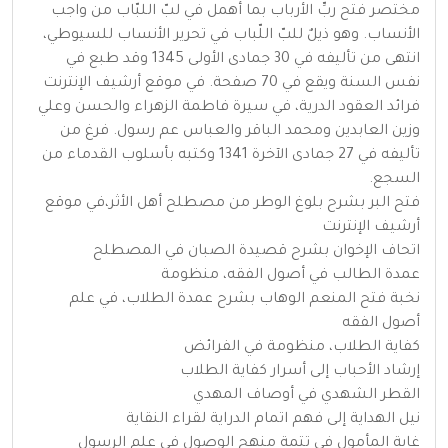
مختصر فتح ربِّ الأرباب بما أهمل في لبّ اللبّاب من واجب
الأنساب. وهو ذيلٌ للبّ اللّباب في تحرير الأنساب للسيوطي،
انتهى من تأليفه في 30 جمادى الأولى 1345 وقد طبع في
نفس السنة ويقع في 70 صفحة. في موقع أرشيف الإنترنت
فرائد العقود الدرية، في سيرة فاطمة الزهراء والحسن وعلي
وزين العابدين ومحمد الباقر والعباس عم رسول. فرغ من
تأليفه في 27 جمادى الآخرة 1341 وكتبه بأسلوب القدماء من
السجع.
فتح البر بشرح بلوغ الوطر من مصطلح أهل الأثر،في موقع
أرشيف الإنترنت
اتحاف الإخوان بشرح قصيدة الصبان في المصطلح
عمدة الطالب في أصول الفقه، منظومة
نخبة فتح المنعم الوهاب بشرح عمدة الطلاب، في علم
أصول الفقه
كفاية الطلاب، منظومة في الفرائض
إرشاد الأحباب إلى أسرار كفاية الطلاب
القطر الشهدي في أوصاف المهدي
نيل الهداية إلى فهم اتمام الدراية لقراء النقاية
غاية المأمول في تتمة منهج الوصول في علم الرسول