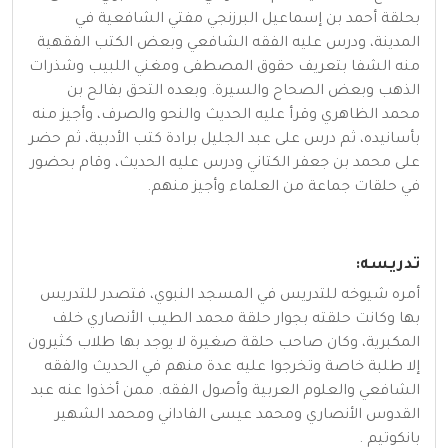
بحلقة أحمد بن إسماعيل البرزنجي مفتي الشافعية في
المدينة، ودرس عليه الفقه الشافعي وبعض الكتب الفقهية
منه الشفا بتعريف حقوق المصطفى ومغني اللبيب وشذرات
الذهب وبعض الصحاح والسيرة. وبعده التحق بفالح بن
محمد الظاهري وقرأ عليه الحديث والنحو والصرف، وأجيز منه
بأسانيده، ثم درس على عبد الجليل برادة كتب الأدبية، ثم حضر
على محمد بن جعفر الكتاني ودرس عليه الحديث، وقام بحضور
في حلقات جماعة من العلماء وأجيز منهم.
تدريسه:
أمره شيوخه للتدريس في المسجد النبوي، فتصدر للتدريس
بها وكانت حلقته بجوار حلقة محمد الطيب الأنصاري خلف
المكبرية‌، وكان صاحب حلقة صغيرة لا يوجد بها طلاب كثيرون
إلا طلبة خاصة وتخرجوا عليه عدة منهم في الحديث والفقه
الشافعي والعلوم العربية وأصول الفقه. ممن أخذوا عنه عبد
القدوس الأنصاري ومحمد عيسى الفاداني ومحمد الشهير
بانكوتيم .