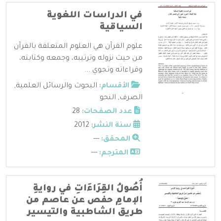
في الدراسات اللغوية
السياقية
علوم القرآن هي العلوم المتعلقة بالقرآن
من حيث نزوله وترتيبه، وجمعه وكتابته،
وقراءاته وتجوي ...
الأقسام:
البحوث والرسائل العلمية
,
الصرف
,
النحو
عدد الصفحات:
28
سنة النشر:
2012
المحقق:
---
المترجم:
---
أُصُولُ القِرَاءَاتِ في روايةِ
الإمامِ حفص عن عاصم من
طريق الشاطبية والتيسير