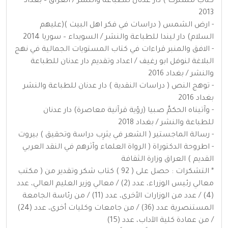
كتاب مشترك ) دار عدنان للطباعة والنشر / العراق – بغداد
2013
- ارض الشمس ( دراسات في فكر اهل البيت )(عليهم
السلام) دار ليندا للطباعة والنشر / السويداء – سوريا 2014
- الافق والمنبر قراءات في كتاب المستويات الجمالية في نهج
البلاغة لنوفل ابو رغيف / اعداد وتقديم دار عدنان للطباعة
والنشر / بغداد 2016
- توهج النص ( دراسات النقدية ) دار عدنان للطباعة والنشر
بغداد 2016
- وآتيناه الحكمَّ صبيا (رؤية قرآنية معاصرة) دار عدنان
للطباعة والنشر / بغداد 2018
- رسالة الماجستير ( الشعر في يثرِب دراسة وتحقيق ) بيروت
- اطروحة الدكتوراة ( الرواة العلماء وآثرهم في النقد العربي
القديم ) العراق وزارة الثقافة
* التشكرات : حصل على ( 92 ) كتاب شكر وتقدير من ( مكتب
معالي رئيس الوزراء، عدد (2) / معالي وزير العليم العالي، عدد
(4) / عدد من الوزارات الأخرى، عدد (11) / من رئاسة الجامعة
المستنصرية عدد (36) / من جامعات وكليات أخرى، عدد (24)
/ من عمادة كلية الآداب، عدد (15)