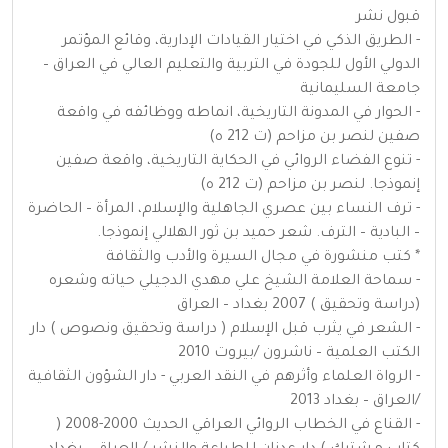
قبول نشر
- الطريق الذكي في اختيار القيادات الإدارية، وقائع المؤتمر
الدولي الأول للجودة في التربية والتعليم العالي في العراق –
جامعة السليمانية
- الحوار في المدونة التاريخية، انماطه ووظائفه في واقعة
صفين لنصر بن مزاحم (ت 212 ه)
- تنوع الفضاء الروائي في الحكاية التاريخية، واقعة صفين
إنموذجا. لنصر بن مزاحم (ت 212 ه)
- ترف النساء بين عصري الجاهلية والإسلام، المرأة – الحاضرة
– البادية – الترف. شعر حميد بن ثور الهلالي إنموذجا.
* كتب منشورة في مجال السيرة والأدب والثقافة
- سماحة العلامة الشيخ علي مهدي الدجيلي حياته وشعره
(دراسة وتحقيق ) 2007 بغداد – العراق
- الشعر في يثرب قبل الإسلام ( دراسة وتحقيق ونصوص ) دار
الكتب العلمية – ناشرون /بيروت 2010
- الرواة العلماء وأثرهم في النقد العربي - دار الشؤون الثقافية
/العراق – بغداد 2013
- القناع في الخطاب الروائي العراقي الحديث 2000-2008 (