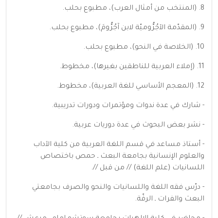
8. (المنتخب من أمثال العرب)، مطبوع بحلب.
9. (المقدّمة الآجُرُّوميّة لابن آجُرُّومَ)، مطبوع بحلب.
10. (الخلاصة في النحو)، مطبوع بحلب.
11. (إملاء العربية للناطقين بغيرها)، مخطوط.
12. (المعجم الأساسي للغة العربية)، مخطوط.
- شارك في عدة ندوات ومؤتمرات ودورات تدريبية.
- نشر بعض البحوث في عدة دوريات عربية.
- أستاذ مساعد في قسم اللغة العربية من كلية الآداب
والعلوم الإنسانية بجامعة البعث ـ حمص باختصاص
اللسانيات (علم اللغة) // من قبل //.
- درّس فقه اللغة واللسانيات والنحو والصرف بجامعتي
البعث والفرات ـ الرقّة.