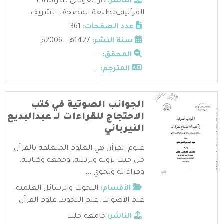
الناشر:
دار الغوثاني للدراسات
القرآنية_مطبعة المصحف الشريف
عدد الصفحات:
361
سنة النشر:
1427هـ - 2006م
المحقق:
---
المترجم:
---
الجوانب الصوتية في كتب
الاحتجاج للقراءات لــ عبدالبديع
النيرباني
علوم القرآن هي العلوم المتعلقة بالقرآن
من حيث نزوله وترتيبه، وجمعه وكتابته،
وقراءاته وتجوي ...
الأقسام:
البحوث والرسائل العلمية
,
علم الأصوات
,
علم التجويد
,
علوم القرآن
الناشر:
جامعة حلب