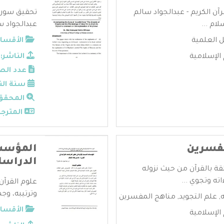
رآن الكريم - عبدالجواد سالم
تحقيق سورة ا
ام ...
عبدالجواد س
ل العلمية
الأقسام
الإسلامية
الناشر:
عدد الص
سنة الن
المحقق
المترجم
فسرين
المؤسسا
الدراسا
قة بالقرآن من حيث نزوله
ته وتجوي ...
علوم القرآن
وترتيبه، وجم
,
علم التجويد
,
مناهج المفسرين
الأقسام
الإسلامية