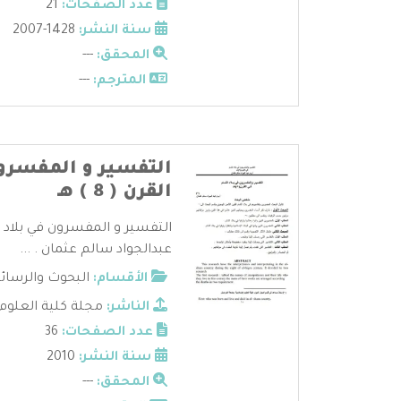
عدد الصفحات:
21
سنة النشر:
1428-2007
المحقق:
---
المترجم:
---
التفسير و المفسرو
القرن ( 8 ) هـ
عبدالجواد سالم عثمان . ...
الأقسام:
البحوث والرسائ
الناشر:
مجلة كلية العلوم 
عدد الصفحات:
36
سنة النشر:
2010
المحقق:
---