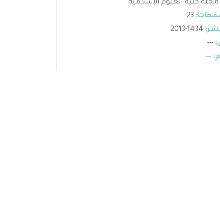
مجلة كلية العلوم الإسلامية
فحات:
23
شر:
1434-2013
:
---
:
---