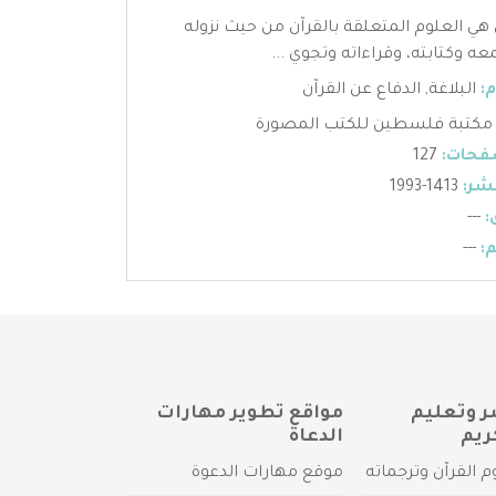
 هي العلوم المتعلقة بالقرآن من حيث نزوله
عه وكتابته، وقراءاته وتجوي ...
:
البلاغة
,
الدفاع عن القرآن
مكتبة فلسطين للكتب المصورة
فحات:
127
شر:
1413-1993
:
---
:
---
ر وتعليم
مواقع تطوير مهارات
ريم
الدعاة
م القرآن وترجماته
موقع مهارات الدعوة