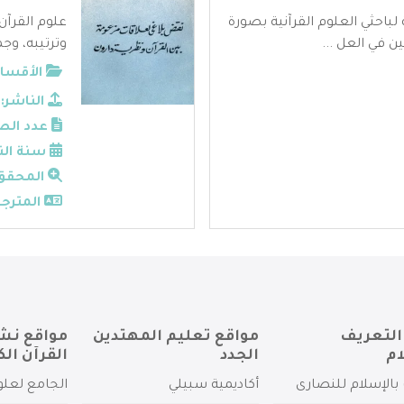
لباحثي العلوم القرآنية بصورة
علوم القرآن
في العل ...
وترتيبه، وجم
الأقسام
الناشر:
عدد الص
سنة الن
المحقق
المترجم
التعريف
مواقع تعليم المهتدين
مواقع نش
ام
الجدد
القرآن الك
بالإسلام للنصارى
أكاديمية سبيلي
الجامع لعلو