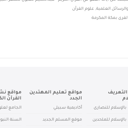
تنبطة من آيات العفو في القرآن الكريم - عبدالحكيم مقبول مسفر الثبيتي
الرسائل العلمية
,
علوم القرآن
لقرى بمكة المكرمة
التعريف
مواقع تعليم المهتدين
مواقع نش
ام
الجدد
القرآن الك
بالإسلام للنصارى
أكاديمية سبيلي
الجامع لعلو
بالإسلام للملحدين
موقع المسلم الجديد
السنة النبو