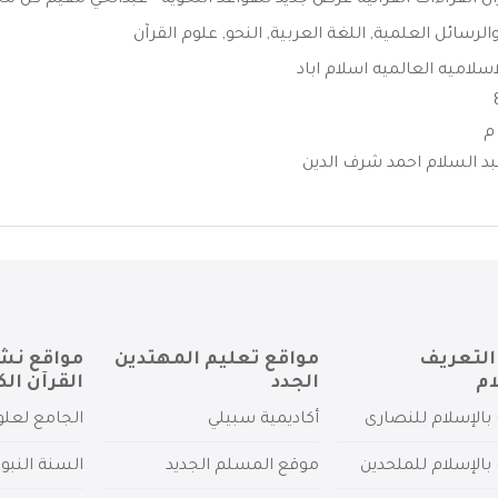
ان القراءات القرآنية عرض جديد للقواعد النحوية - عبدالحي مقيم كُل مح
الرسائل العلمية
,
اللغة العربية
,
النحو
,
علوم القرآن
سلاميه العالميه اسلام اباد
د السلام احمد شرف الدين
التعريف
مواقع تعليم المهتدين
مواقع نش
ام
الجدد
القرآن الك
بالإسلام للنصارى
أكاديمية سبيلي
الجامع لعلو
بالإسلام للملحدين
موقع المسلم الجديد
السنة النبو