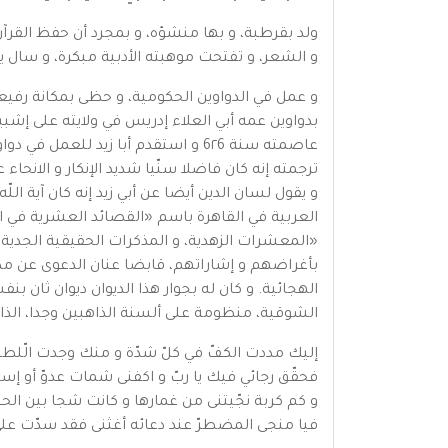
ولد بقرطبة، و بها منشؤه، و بمجرد أن حفظ القرآن ا
و الشعر، و تفتحت موهبته الأدبية مبكرة، و سال ي
بدواوين عمه أبي العلاء إدريس في ولايته على إشبي
ترجمته إنه كان فاضلا سنّيا شديد الإنكار و الانحاء
و يقول لسان الدين أيضا عن أبي زيد إنه كان آية الل
العربية في القاهرة باسم «القصائد العشرية في ال
«المعشرات الزهدية، و المذكرات الحقيقية الجدية
بأغراضهم و إشاراتهم، قابضا عنان الدعوى عن مد
الهجائية. و كان له بجوار هذا الديوان ديوان ثان 
الشوقية، منظومة على ألسنة الذاهبين وجدا، الذائ
إليك مددت الكفّ في كلّ شدّة و منك وجدت الّلط
فحقّق رجائي فيك يا ربّ و اكفنى شمات عدوّ أو إ
و كم كربة نجّيتنى من غمارها و كانت شجا بين الحش
فيا منجى المضطرّ عند دعائه أغثنى فقد سدّت على