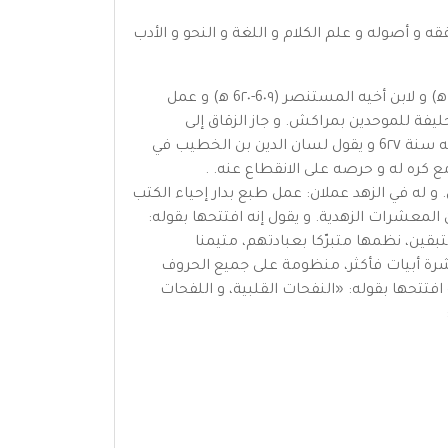
ه و أصوله و علم الكلام و اللغة و النحو و الأدب
و عمل في الدواوين الحكومية، و حظى بمكانة رفيعة عند أبي إسحق والى إشبيلية لأخيه الناصر الخليفة بمراكش (5٩٢-6٠٩ ه‍) و لابن أخيه المستنصر (6٠٩-6٢٠ ه‍) و عمل
ليفة للموحدين بمراكش. و جاز الزقاق إلى
عاصمته سنة 6٢6 و استقدم أبا زيد للعمل في دواوين مراكش و لباه راضيا، و لم تكد تمضى بضعة أشهر حتى لبى نداء ربه سنة 6٢٧ و يقول لسان الدين بن الخطيب في
 مع كره له و حرصه على الانقطاع عنه. .
. و له في الزهد عملان: عمل طبع بدار إحياء الكتب
المعشرات الزهدية. و يقول إنه افتتحها بقوله:
قين، نظمها متبرّكا بعبادتهم، متيمنا
رة أبيات فأكثر، منظومة على جميع الحروف
افتتحها بقوله: «النفحات القلبية، و اللفحات