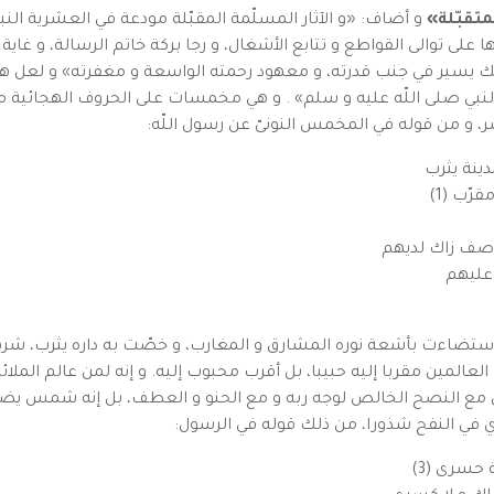
متقبّلة»
و أضاف: «و الآثار المسلّمة المقبّلة مودعة في العشرية النبو
ى توالى القواطع و تتابع الأشغال، و رجا بركة خاتم الرسالة، و غاية الس
فذلك يسير في جنب قدرته، و معهود رحمته الواسعة و مغفرته» و لعل 
لنبي صلى اللّه عليه و سلم» . و هي مخمسات على الحروف الهجائية م
ر، و من قوله في المخمس النونىّ عن رسول اللّه:
ينة يثرب
رّب (1)
وصف زاك لديهم
 عليهم
 استضاءت بأشعة نوره المشارق و المغارب، و خصّت به داره يثرب، شر
العالمين مقربا إليه حبيبا، بل أقرب محبوب إليه. و إنه لمن عالم المل
ق مع النصح الخالص لوجه ربه و مع الحنو و العطف، بل إنه شمس يضىء
قري في النفح شذورا، من ذلك قوله في الرسول:
 حسرى (3)