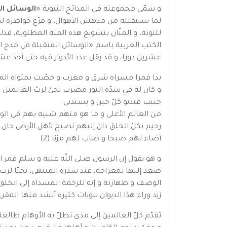
و سمّى مجموعته في المدائح النبوية «
الوسائل ال
لما يستقبله من مدهش الأهوال، و فرّغ خواطره لها عل
للتوبة، و المنّان بتسويغ هذه المنة المطلوبة، 
الكتب العربية باسم «الوسائل المتقبلة في مدح ا
عشرين دورا، و قد يقل عدد الأدوار فيه حتى أحد عش
بدا قمرا مسراه شرق و مغرب و خصّت بمثواه المد
و كان له في سدّة النور مضرب نجىّ لربّ العالمين مق
حبيب فيدنو كلّ حين و يستدنى
من العالم الأعلى و ما هو منهم شبيه بهم في ال
رحيم بكلّ الخلق دان إليهم نصيح لأهل الأرض حان
أضاء لهم صبحا و صاب لهم مزنا (2)
و هو يقول إن الرسول صلى اللّه عليه و سلم قمر
صعد إليها بمعراجه، عند سدرة المنتهى، نجيّا لرب 
الوصف و طهارته و إنه للرحمة المسداة إلى الخل
زيد وراء هذا الديوان نبويات كثيرة أنشد منها الم
تقدّم كلّ العالمين إلى مدى تظلّ به الأوهام ظالعة