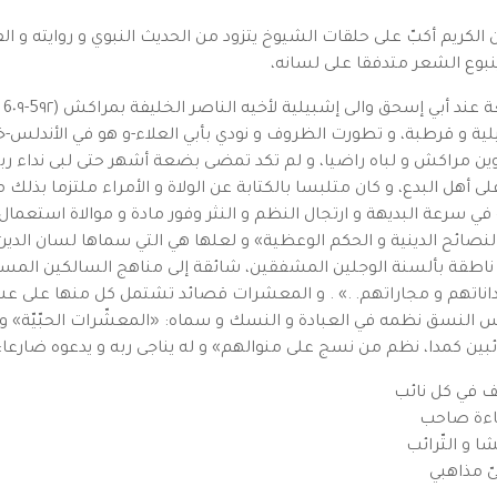
لكريم أكبّ على حلقات الشيوخ يتزود من الحديث النبوي و روايته و الفق
نبوع الشعر متدفقا على لسانه،
لية و قرطبة، و تطورت الظروف و نودي بأبي العلاء-و هو في الأندلس-خ
 على أهل البدع، و كان متلبسا بالكتابة عن الولاة و الأمراء ملتزما بذلك
ّه في سرعة البديهة و ارتجال النظم و النثر وفور مادة و موالاة استعمال
نصائح الدينية و الحكم الوعظية» و لعلها هي التي سماها لسان الدين 
 ناطقة بألسنة الوجلين المشفقين، شائقة إلى مناهج السالكين المستب
اناتهم و مجاراتهم. .» . و المعشرات قصائد تشتمل كل منها على عش
بنفس النسق نظمه في العبادة و النسك و سماه: «المعشّرات الحبّيّة» و 
بين كمدا، نظم من نسج على منوالهم» و له يناجى ربه و يدعوه ضارعا:
ف في كل نائب
ساءة صاحب
ا و التّرائب
ّ مذاهبي