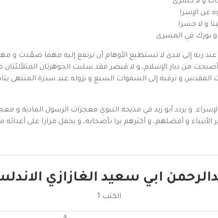
ذاك و لا كسرى
 عن الإسرا
نا و لا جسرا
و بورك في المسرى
عند ربه إلى مدى لا تستطيع الأوهام أن ترتفع إليه مهما صعّدت و مه
صبحت من ديار الإسلام، و لا قيصر فقد سلبت الجوهرتان المتلألئتان ف
ت المقدس و ترقيه إلى السموات السبع و نزوله عند سدرة المنتهى يناج
راء. و يردد أبو زيد في مديحه النبوي معجزات الرسول المادية و معجزت
خير الأنبياء و أفضلهم، و أكثرهم برا بأصحابه، و يحمل مرارا على أعدائ
الرحمن ابي سعيد الغازازي الاندل
الكتب 1