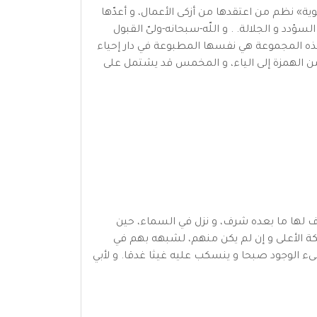
ية» نظم من اعتقدها من أزكى الأعمال، و أعدّها
ؤدد و الجلالة. . و اللّه-سبحانه-ولىّ القبول
هذه المجموعة هي نفسها المطبوعة في دار إحياء
ن الهمزة إلى الياء، و المخمس قد يشتمل على
ف لها ما بعده شرف، و نزل في السماء، حين
ائكة الأعلى و إن لم يكن منهم، لشبهه بهم في
 الوجود صبحا و ينسكب عليه غيثا غدقا. و لأبي