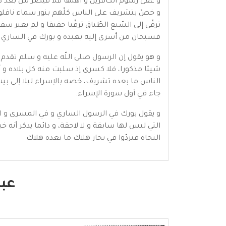
و عفىّ رسوم الكافرين و أهلها فلا قيصر من بعد 
و خصّ بتشريف على الناس كلّهم بنور سماء ناقلوه
ترقّى إلى السّبع الطّباق ترقّيا حقيقا و لم يعبر سفي
فسبحان من أسرى إليه بعبده و بورك في الساري 
و هو يقول إن الرسول صلى اللّه عليه و سلم تقدم 
شيئا مذكورا، فلا كسرى إذ سلبت منه كل بلاده و أ
الناس ما بعده تشريف، خصه بالإسراء ليلا إلى بي
جاء في أول سورة الإسراء.
و يقول بورك في الرسول الساري و في المسرى و الإس
التي ليس لها سابقة و لا لاحقة، و دائما يذكر أنه 
النجاة فتردّوا في بحار هلاك ما بعده هلاك
عبد