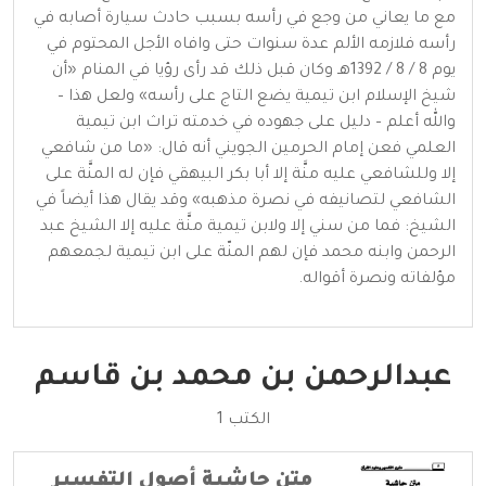
مع ما يعاني من وجع في رأسه بسبب حادث سيارة أصابه في
رأسه فلازمه الألم عدة سنوات حتى وافاه الأجل المحتوم في
يوم 8 / 8 / 1392هـ وكان قبل ذلك قد رأى رؤيا في المنام «أن
شيخ الإسلام ابن تيمية يضع التاج على رأسه» ولعل هذا –
والله أعلم – دليل على جهوده في خدمته تراث ابن تيمية
العلمي فعن إمام الحرمين الجويني أنه قال: «ما من شافعي
إلا وللشافعي عليه منَّة إلا أبا بكر البيهقي فإن له المنَّة على
الشافعي لتصانيفه في نصرة مذهبه» وقد يقال هذا أيضاً في
الشيخ: فما من سني إلا ولابن تيمية منَّة عليه إلا الشيخ عبد
الرحمن وابنه محمد فإن لهم المنّة على ابن تيمية لجمعهم
مؤلفاته ونصرة أقواله.
عبدالرحمن بن محمد بن قاسم
الكتب 1
متن حاشية أصول التفسير