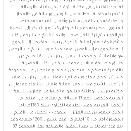
إلى العراق لجمع ما فيها من كتب ورسائل ومسائل فتحصل
له بعد التفتيش في مكتبة الأوقاف في بغداد «الرسالة
التدمرية» كاملة بخط نعمان الآلوسي ورسالة في «المجاز
والحقيقة» ورسالة في «القدر وأفعال العباد» و«مختصر
الفتاوى المصرية» وغير ذلك وكان قد أزمع السفر إلى البصرة
ثم الكويت ثم تركيا لكن صحت والده الشيخ عبد الرحمن كانت
متأخرة وقد أقام ثمانية أشهر في بيروت فاضطر إلى الرجوع
إليه والرجوع به إلى الوطن. وبعد مدة عاود الشيخ عبد الرحمن
هو وابنه الشيخ محمد السفر إلى باريس بنية العلاج عن
طريق مصر فقام الابن محمد بزيارة دار الكتب المصرية
بالقاهرة فتصفح ما فيها من مجاميع فتحصل على مجموعة
مسائل بحجم مجلد وسط ثم تابعوا السفر إلى باريس وبعد
أن أجريت لشيخ عبد الرحمن عملية وتماثل للشفاء عمدوا إلى
مكتبة باريس الوطنية فتتبعوا ما فيها من فهارس باللغة
العربية فتحصل لهم 13 مسألة لم يعثروا على مثلها في
الأقطار العربية. وعند الطباعة للفتاوى سنة 1380هـ بأمر
الملك سعود بن عبد العزيز آل سعود – – تحصل من الأفلام
المصورة أكثر من 10 أفلام كل فلم يتسع لـ 1200 صفحة وقد
بلغ عدد المجلدات بعد التحقيق والطباعة لهذا المجموع 37