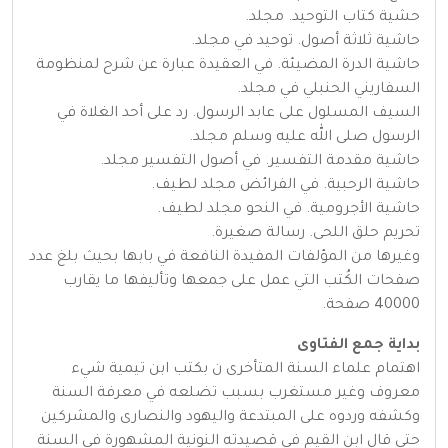
حشية كتاب التوحيد. مجلد.
حاشية ثلاثة أصول. توحيد في مجلد.
حاشية الدرة المضيئة. في العقيدة عبارة عن شرح لمنظومة
السفاريني الحنبلي في مجلد.
السيف المسلول على عابد الرسول. رد على أحد الغلاة في
الرسول صلى الله عليه وسلم مجلد.
حاشية مقدمة التفسير. في أصول التفسير مجلد.
حاشية الرحبية. في الفرائض مجلد لطيف.
حاشية الأجرومية. في النحو مجلد لطيف.
تحريم حلق اللحى. رسالة صغيرة.
وغيرها من المؤلفات المفيدة النافعة في بابها بحيث بلغ عدد
صفحات الكُتب التي عمل على جمعها وتأليفها ما يقارب
40000 صفحة.
بداية جمع الفتاوى
اهتمام علماء السنة المتأخرى ن بكتب ابن تيمية شيء
معروف وغير مستغرب بسبب تضلعه في معرفة السنة
وكشفه وردوه على المبتدعة واليهود والنصارى والمشركين
حتى قال ابن القيم في قصيدته النونية المشهورة في السنة