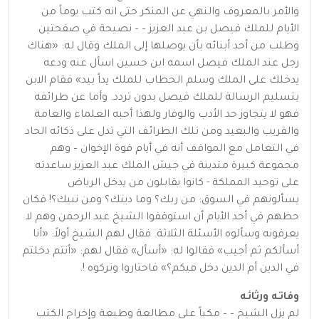
والأمر بالمعروف والنهي عن المنكر حتى انه كتب يوماً من
الأيام للملك فيصل بن عبد العزيز – – نصيحة في صفحتين
وطلب من أحد أبنائه بأن يوصلها إلى الملك وقال له: «هناك
رجل عند الملك فيصل اسمه ابن حسين اسأل عنه ودعه
يدخلك على الملك وسلم الخطاب للملك يداً بيد» فقام الابن
بتسليم الرسالة للملك فيصل بدون تردد. وأما عن طرائفه
فهو لا يتجاوز حد الأدب والوقار ولهذا أحبه العلماء والعامة
والقريب والبعيد ومن تلك الطرائف التي تدل على ذكائه الحاد
في التعامل مع المواقف أنه في أيام قوة الإخوان – وهم
مجموعة كبيرة متدينة في جيش الملك عبد العزيز ساعدته
على توحيد المملكة - كانوا يقابلون من يدخل الرياض
يسألونهم في السوق: من ربك؟ وما دينك؟ ومن نبيك؟! فكان
حظهم في أحد الأيام أن استوقفوا الشيخ عبد الرحمن وهم لا
يعرفونه وسألوه الأسئلة الثلاثة. فقال لهم الشيخ أولاً: «أنا
أسألكم ثم أجيب» فقالوا له: «أسأل» فقال لهم: «أنتم دخلتم
في الدين أم الدين دخل فيكم؟» فاحتاروا وتركوه !.
وفاتـه ورثائـه
لم يزل الشيخ – – مكباً على مطالعة وطبعة وإخراج الكتب