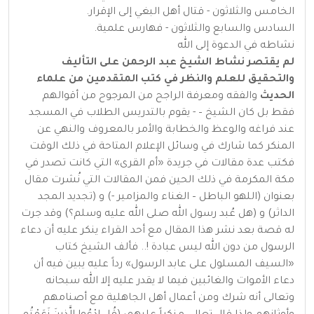
الخامس والثلاثون - قتال أهل البغي إلى الإقرار.
السادس والسابع والثلاثون - فهارس علمية.
نشاطه في الدعوة إلى الله
لم يقتصر نشاط الشيخ عبد الرحمن على التأليف
والتحقيق للعلم والنظر في كتب المتقدمين من علماء
الحديث
والفقه ومعرفة الراجح من المرجوح من أقوالهم
فقط بل كان الشيخ – - يقوم بالتدريس الطلاب في المسجد
عند فراغه والوعظ والخطابة والأمر بالمعروف والنهي عن
المنكر كما شارك في وسائل الإعلام المتاحة في ذلك الوقت
فكتب عدة مقالات في جريدة «أم القرى» التي كانت تصدر في
مكة المكرمة في ذلك الحين فمن المقالات التي نُشرت مقال
بعنوان (اللهو الباطل – الغناء والمزامير -) و (تجديد المجد
الداثر) و (هل عُبد رسول الله صلى الله عليه وسلم؟) وقد جرت
له قصة بعد نشر هذا المقال مع أحد القراء ينكر عليه أن دعاء
الرسول من دون الله ليس عبادة !.. فألف الشيخ كتاب
«السيف المسلول على عابد الرسول» رداً عليه يبين فيه أن
دعاء الأموات والغائبين فيما لا يقدر عليه إلا الله سبحانه
وتعالى أنه شرك ومن أعمال أهل الجاهلية مع أصنامهم