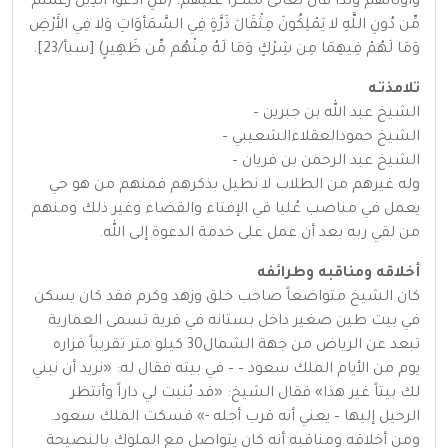
وأوثانهم ولذا قال تعالى منكراً عليهم: (قُلِ ادْعُوا الَّذِينَ زَعَمْتُم
مِّن دُونِ اللَّهِ لا يَمْلِكُونَ مِثْقَالَ ذَرَّةٍ فِي السَّمَأوَاتِ وَلا فِي الأَرْضِ
وَمَا لَهُمْ فِيهِمَا مِن شِرْكٍ وَمَا لَهُ مِنْهُم مِّن ظَهِيرٍ) [سبأ/23].
تلامذتـه
الشيخ عبد الله بن جبرين –
الشيخ حمودالعقلاءالشعيبي –
الشيخ عبد الرحمن بن فريان –
وله غيرهم من الطلاب لا نطيل بذكرهم فمنهم من هو حي
يعمل في مناصب عُليا في الإفتاء والقضاء وغير ذلك ومنهم
من لقي ربه بعد أن عمل على خدمة الدعوة إلى الله.
أخلاقه ومناقبه وطرائفه
كان الشيخ متواضعاً صاحب خلق وزهد وكرم فقد كان يسكن
في بيت طين صغير داخل بستانه في قرية تسمى العمارية
تبعد عن الرياض من جهة الشمال30 كيلو متر تقريباً فزاره
يوم من الأيام الملك سعود – – في بيته فقال له: «نريد أن نبني
لك بيتاً غير هذا» فقال الشيخ: «قد بُنيت لي داراً وأنتظر
الرحيل إليها – يعني أنه قرب أجله -» فسكت الملك سعود.
ومن أخلاقه ومناقبه أنه كان يتواصل مع الملوك بالنصيحة