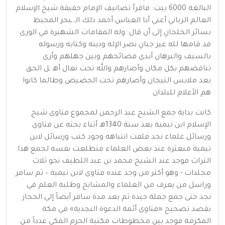
البالغة 6000 بيت: فاقرأ تصانيف الإمام حقيقة شيخ الإسلام
العالم الرباني أعني أبا العباس أحمد ذلك الـ ـبحر المحيط
بسائر الخلجانِ إلى أن قال: وله المقامات الشهيرة في الورى
قد قامها لله غير جبانِ نصر الإله ودينه وكتابه ورسوله
بالسيف والبرهان أبدى فضائحهم وبين جهلهم وأرى
تناقضهم بكل مكان وأصارهم والله تحت نعال أهـ ـل الحق
بعد ملابس التيجان وأصارهم تحت الحضيض وطالما كانوا
هم الأعلام للبلدان
كانت بداية جمع الشيخ عبد الرحمن لمجموع فتاوى شيخ
الإسلام ابن تيمية بعد سنة 1340هـ أثناء بحثه عن فتاوى
ورسائل علماء نجد فلفت انتباهه وجود كتب ورسائل لابن
تيمية مبعثرة عند بعض العلماء فتطلعت نفسه لجمع هذا
التراث فوجد عند الشيخ محمد بن عبد اللطيف نحو ثلاث
مجلدات - وهو أكثر من وجد عنده فتاوى لابن تيمية – ثم سافر
وراسل من يعرف من العلماء والمشايخ وطلبة العلم في
نجد حتى جمع جملة جيدة ثم بعد مدة سافر أيضاً إلى الحجاز
بقصد تصحيح «فتاوى أئمة الدعوة النجدية» في مكة
المكرمة فوجد بين مخطوطات مكتبة الحرم المكي عدداً من