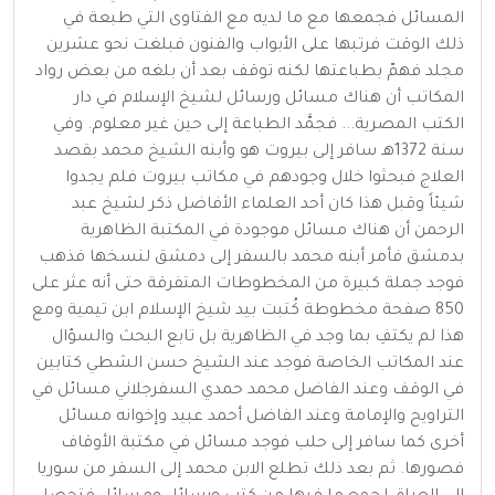
المسائل فجمعها مع ما لديه مع الفتاوى التي طبعة في
ذلك الوقت فرتبها على الأبواب والفنون فبلغت نحو عشرين
مجلد فهمّ بطباعتها لكنه توقف بعد أن بلغه من بعض رواد
المكاتب أن هناك مسائل ورسائل لشيخ الإسلام في دار
الكتب المصرية... فجمَّد الطباعة إلى حين غير معلوم. وفي
سنة 1372هـ سافر إلى بيروت هو وأبنه الشيخ محمد بقصد
العلاج فبحثوا خلال وجودهم في مكاتب بيروت فلم يجدوا
شيئاً وقبل هذا كان أحد العلماء الأفاضل ذكر لشيخ عبد
الرحمن أن هناك مسائل موجودة في المكتبة الظاهرية
بدمشق فأمر أبنه محمد بالسفر إلى دمشق لنسخها فذهب
فوجد جملة كبيرة من المخطوطات المتفرقة حتى أنه عثر على
850 صفحة مخطوطة كُتبت بيد شيخ الإسلام ابن تيمية ومع
هذا لم يكتفِ بما وجد في الظاهرية بل تابع البحث والسؤال
عند المكاتب الخاصة فوجد عند الشيخ حسن الشطي كتابين
في الوقف وعند الفاضل محمد حمدي السفرجلاني مسائل في
التراويح والإمامة وعند الفاضل أحمد عبيد وإخوانه مسائل
أخرى كما سافر إلى حلب فوجد مسائل في مكتبة الأوقاف
فصورها. ثم بعد ذلك تطلع الابن محمد إلى السفر من سوريا