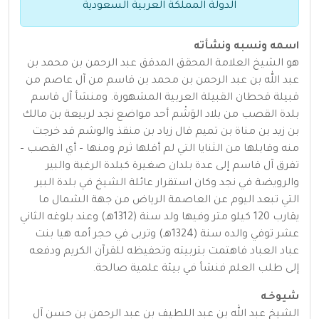
الدولة المملكة العربية السعودية
اسمه ونسبه ونشأته
هو الشيخ العلامة المحقق المدقق عبد الرحمن بن محمد بن
عبد الله بن عبد الرحمن بن محمد بن قاسم من آل عاصم من
قبيلة قحطان القبيلة العربية المشهورة. ومنشأ آل قاسم
بلدة القصب من بلاد الوَشْم أحد مواضع نجد لربيعة بن مالك
بن زيد بن مناة بن تميم قال زياد بن منقذ والوشم قد خرجت
منه وقابلها من الثنايا التي لم أقلها ثرم ومنها – أي القصب –
تفرق آل قاسم إلى عدة بلدان صغيرة كبلدة الرغبة والبير
والرويضة في نجد وكان استقرار عائلة الشيخ في بلدة البير
التي تبعد اليوم عن العاصمة الرياض من جهة الشمال ما
يقارب 120 كيلو متر وفيها ولد سنة (1312هـ) وعند بلوغه الثاني
عشر توفي والده سنة (1324هـ) وتربى في حجر أمه هيا بنت
عباد العباد فاهتمت بتربيته وتحفيظه للقرآن الكريم ودفعه
إلى طلب العلم فنشأ في بيئة علمية صالحة.
شيوخـه
الشيخ عبد الله بن عبد اللطيف بن عبد الرحمن بن حسن آل