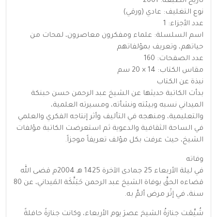
تاريخ الطبعة: 2001
نوع التغليف: عادي (ورقي)
عدد الأجزاء: 1
اسم السلسلة: علماء ومفكرون معاصرون، لمحات من
حياتهم، وتعريف بمؤلفاتهم
عدد الصفحات: 160
مقاس الكتاب: 14 × 20 سم
نبذة عن الكتاب
بدأت الكاتبة حديثها عن الشيخ عبد الرحمن حسن حبنكة
الميداني نسبه وبيئته ونشأته، ومسيرته العلمية،
والتعليمية، ومنهجه في التأليف وأثر إنتاجه الفكري والعلمي
في الساحة الثقافية والدعوية ثم استعرضت الكاتبة مؤلفات
الشيخ، حيث عرفت بكل مؤلف تعريفاً موجزاً.
وفاته
في ليلة الأربعاء 25 جمادى الآخرة 1425 هـ 2004م قضى الله
قضاءه الحقَّ بوفاة الشيخ عبد الرحمن حَبَنَّكَة المَيداني، عن 80
سنة، في إثْر مرض ألمَّ به.
شُيِّعَت جِنازةُ الشيخ عصرَ يوم الأربعاء، وكانت جِنازةً حافلةً