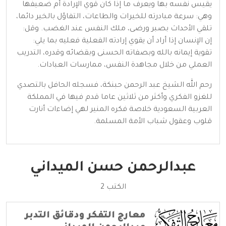
يقيس نفسه بها ويعرف ما إذا كان قوي الإرادة أم ضعيفها
وهي: سرعة مبادرته للخيرات والطاعات، التفاؤل بالخير دائما،
تلقي الأحداث بصبر ورضى، ملك النفس عند الغضب. وقل:
إن الإنسان إذا أراد أن يقوي إرادته الفعلية فعليه بما يلي:
تقوية إيمانه بالله وبصفاته الحسنى وبقضائه وقدره، التدريب
العملي من خلال مجاهدة النفس، ممارسات العبادات.
رحم الله الشيخ عبد الرحمن حبنكة، فسجله الحافل بالتصدي
للغزو الفكري وأكثر من ثلاثين عاما قدم فيها في المملكة
العربية السعودية خلاصة فكره المنير لهي إضاءات أنارت
قلوب وعقول شباب الأمة المسلمة.
عبدالرحمن حسن الميداني
الكتب 2
معارج التفكر ودقائق التدبر