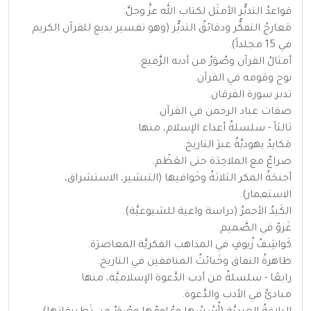
قواعدُ التدبُّر الأمثَل لكتاب الله عزَّ وجلَّ.
مَعارجُ التفكُّر ودقائقُ التدبُّر (وهو تفسير بديع للقرآن الكريم
في 15 مجلداً).
أمثالُ القرآن وصُوَرٌ من أدبه الرَّفيع.
نوح وقومه في القرآن.
تدبر سورة الفرقان.
صفات عباد الرحمن في القرآن.
ثالثاً - سلسلةُ أعداء الإسلام، منها
مَكايدُ يهوديَّةٌ عبرَ التاريخ.
صراعٌ مع الملاحِدَة حتى العَظْم.
أجنحَةُ المكر الثلاثةُ وخَوافيها (التبشير، الاستشراق،
الاستعمار).
الكَيدُ الأحمرُ (دراسة واعية للشيوعيَّة).
غَزوٌ في الصَّميم.
كَواشِفُ زُيوفٍ في المذاهب الفكريَّة المعاصرَة.
ظاهرةُ النفاق وخَبائثُ المنافقين في التاريخ.
رابعًا - سلسلةُ من أدب الدَّعوة الإسلاميَّة، منها
مبادئُ في الأدب والدَّعوة.