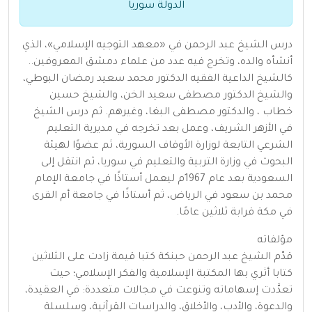
الدولة سوريا
درس الشيخ عبد الرحمن في «معهد التوجيه الإسلامي»، الذي
أنشأه والده، وتخرج فيه عدد من علماء دمشق المعروفين..
كالشيخ الداعية الفقيه الدكتور محمد سعيد رمضان البوطي،
والشيخ الدكتور مصطفى سعيد الخن، والشيخ حسين
خطاب ، والدكتور مصطفى البغا، وغيرهم. ثم درس الشيخ
في الأزهر الشريف، وعمل بعد تخرجه في مديرية التعليم
الشرعي التابعة لوزارة الأوقاف السورية، ثم عضوًا لهيئة
البحوث في وزارة التربية والتعليم في سوريا، ثم انتقل إلى
السعودية بعد عام 1967م ليعمل أستاذًا في جامعة الإمام
محمد بن سعود في الرياض، ثم أستاذًا في جامعة أم القرى
في مكة قرابة ثلاثين عامًا.
مؤلفاته
قدّم الشيخ عبد الرحمن حبنكة كتبا قيمة زادت على الثلاثين
كتابا أثري بها المكتبة الإسلامية والفكر الإسلامي؛ حيث
تعدَّدت إسهاماته وتنوعت في مجالات متعددة: في العقيدة،
والدعوة، والأدب، والأخلاق، والدراسات القرآنية، وسلسلة