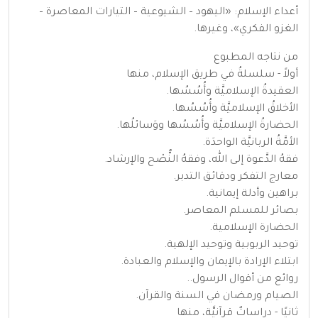
أعداء الإسلام: «اليهود – الشيوعية – التيارات المعاصرة –
الغزو الفكري»، وغيرها.
من نتاجه المطبوع
أولاً - سلسلةُ في طريق الإسلام، منها
العقيدةُ الإسلاميَّة وأُسُسُها.
الأخلاقُ الإسلاميَّة وأُسُسُها.
الحضارةُ الإسلاميَّة وأُسُسُها ووَسائلُها.
الأمَّةُ الربانيَّة الواحدَة.
فقهُ الدَّعوة إلى الله، وفقهُ النُّصْح والإرشاد.
معارج التفكر ودقائق التدبر.
براهين وأدلة إيمانية.
بصائر للمسلم المعاصر.
الحضارة الإسلامية.
توحيد الربوبية وتوحيد الإلهية.
ابتلاء الإرادة بالإيمان والإسلام والعبادة.
روائع من أقوال الرسول..
الصيام ورمضان في السنة والقرآن.
ثانيًا - دراساتٌ قرآنيَّة، منها