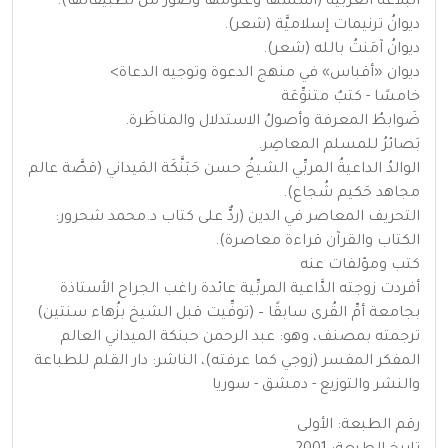
البلاغةُ العربيَّة (أُسُسُها وعُلومُها وصُوَرٌ من تَطبيقاتها).
ديوانُ ترنيمات إسلاميَّة (شعر).
ديوانُ آمَنتُ بالله (شعر).
ديوان «أقباس» في منهج الدعوة وتوجيه الدعاة>
خامسًا - كتبٌ متنوِّعَة
ضَوابطُ المعرفة وأصولُ الاستدلال والمناظَرة.
بَصائرُ للمسلم المعاصِر.
الوالدُ الداعيةُ المربِّي الشيخُ حسن حَبَنَّكَة المَيداني (قصَّة عالم
مجاهد حَكيم شُجاع).
التحريف المعاصر في الدين (ردٌّ على كتاب د.محمد شحرور:
الكتاب والقرآن قراءة معاصرة).
كتب ومؤلفات عنه
أفردت زوجته الدَّاعية المربِّية عائدة راغب الجراح الأستاذة
بجامعة أمِّ القُرى سابقًا – (توفِّيت قبل الشيخ بزُهاء سنتين)
ترجمته بمصنف، وهو: عبد الرحمن حبنكة الميداني العالم
المفكر المفسر (زوجي كما عرفته)، الناشر: دار القلم للطباعة
والنشر والتوزيع - دمشق - سوريا
رقم الطبعة: الأولى