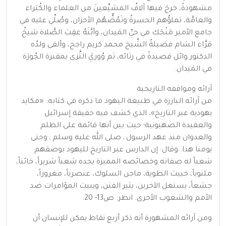
مشهودةً، خرجَ فيها آلافُ المشيِّعينَ من العلماء والكُبَراء
والعامَّة، تملؤُهم الحسرةُ وتَمُضُّهُم الأحزان، وصُلِّي عليه في
جامع الأمير مَنْجَك في حيِّ المَيدان، وأبَّنَهُ عقِبَ الصَّلاة شيخُ
قرَّاء الشام فضيلةُ الشَّيخ محمد كريم راجح، وألقى ولدُه
الدكتور وائل قصيدةً في رثائه، ثم وُوريَ الثَّرى بمقبرة الجُورَة
في المَيدان.
آرائه ومواقفه التاريخية
من آرائه البارزة في طبيعة اليهود ما ذكره في كتابه: «مكايد
يهودية عبر التاريخ»، الذي كشف فيه حقيقة إسرائيل
والعقيدة الصهيونية؛ حيث بين أنها قائمة على الظلم
والعدوان منذ عهد الرسول ـ صلى الله عليه وسلم ـ وحتى
يومنا هذا. وقال: إن الدارس عبر التاريخ لليهود بوصفهم
شعباً له صفاته وخصائصه المميزة يجده شعباً شريراً، خائناً،
ملتوياً، خبيث الطوية، ماجن السلوك، عنصرياً، مغروراً،
جشعاً، يستغل الآخرين، يثير الفتن، ويبيت المؤامرات ضد
الأمم والشعوب الأخرى. انظر: ص13- 20.
ومن آرائه المشهورة أنه ذكر أربع نقاط يمكن للإنسان أن