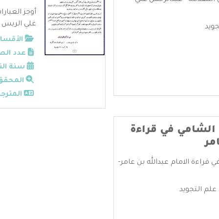
المقدمه - عبدالرحمن علي
أوجز العبار
علي الريس ..
جويد
الأقسام
عدد الص
سنة الن
المحقق
المترجم
الشامي في قراءة
مر
راءة الامام عبدالله بن عامر-
علم التجويد