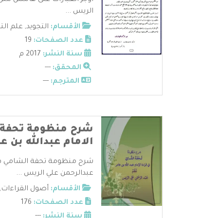
أوجز العبارات على هامش متن 
الريس ...
الأقسام:
التجويد
,
علم الت
عدد الصفحات:
19
سنة النشر:
2017 م
المحقق:
---
المترجم:
---
شرح منظومة تحفة 
الامام عبدالله بن عا
شرح منظومة تحفة الشامي في ق
عبدالرحمن علي الريس ...
الأقسام:
أصول القراءات
,
عدد الصفحات:
176
سنة النشر:
---