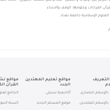
الكريم بين الإعراب والمعنى - عبدالرحمن مطلك الجبوري - مجلة كلية ال
قرآن
,
القراءات وعلومها
,
الوقف والابتداء
العلوم الإسلامية جامعة بغداد
التعريف
مواقع تعليم المهتدين
مواقع نش
ام
الجدد
القرآن الك
بالإسلام للنصارى
أكاديمية سبيلي
الجامع لعلو
بالإسلام للملحدين
موقع المسلم الجديد
السنة النبو