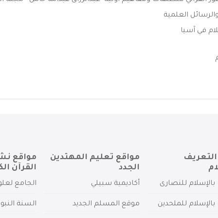
ور القرآني منطلقات ومفاهيم اولية -عبدالرزاق عبدالله حاش - مجلة الإ 
الرسائل العلمية
ام في آسيا
التعريف
مواقع تعليم المهتدين
مواقع نش
ام
الجدد
القرآن الك
بالإسلام للنصارى
أكاديمية سبيلي
الجامع لعلو
بالإسلام للملحدين
موقع المسلم الجديد
السنة النبو