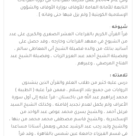
وفي عام 2004م عمل مدرسا للقراءات في دورة القراءات
التابعة للأمانة العامة للأوقاف بوزارة الأوقاف والشؤون
الإسلامية الكويتية [ ولم يزل فيها حتى وفاته ] .
شيوخه
:
قرأ القرآن الكريم بالقراءات العشر الصغرى والكبرى على عدد
من الشيوخ في معهد القراءات وخارجه ، وقد حصل على
أسانيد بذلك من والده فضيلة الشيخ أبي المعاطي سالم ،
وفضيلة الشيخ أحمد عبد العزيز الزيات ، وفضيلة الشيخ عبد
الفتاح المرصفي ، وغيرهم .
تلامذته :
درس عليه كثير من طلاب العلم والقرآن الذين ينشدون
الروايات من جميع بلاد الإسلام ، فممن قرأ عليه ( الطيبة )
محمد إبراهيم عبد الله من باكستان ؛ قرأ عليه إلى أول سورة
الأعراف ولم يكمل لعدم تجديد إقامته ، وكذلك الشيخ السيد
فرغل أحمد ، والشيخ يسري محمد عوض عبد الواحد من
الإسكندرية ، والشيخ قاسم مصطفى محمد محمد من بنها ،
والشيخ وليد رجب عبد الرشيد عجمي ويعمل أستاذا مساعدا
في قسم الفيزياء جامعة عين شمس بالقاهرة ، وقد قرأ