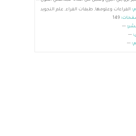
ير بروايتي البزي وقنبل من أعداد- عبدالعلي اعنون ...
:
القراءات وعلومها
,
طبقات القراء
,
علم التجويد
فحات:
149
شر:
---
:
---
:
---