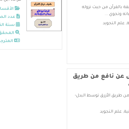
قراءة ابن كث
قة بالقرآن من حيث نزوله
الأقسام
ته وتجوي ...
عدد الص
ة
,
علم التجويد
سنة الن
المحقق
المترجم
عن نافع من طريق
 طريق الأزرق توسط البدل-
ية
,
علم التجويد