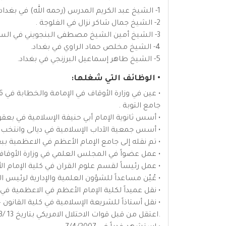
1- الشيخ عبد الكريم المدرس (رحمه الله) في بغداد.
2- الشيخ جمال شاكر نزال في الفلوجة .
3- الشيخ أمين الشيخ مصطفى البنجويني في السليمانية.
4- الشيخ مخلص حماد الراوي في بغداد.
5- الشيخ طاهر إسماعيل البرزنجي في بغداد.
• الوظائف التي شغلها:
جامع التوبة .
• أسس ثانوية الإمام أبي حنيفة الإسلامية في بعقو
• أسس جمعية الآداب الإسلامية في ديالى وانتخب ر
• تم نقله إلى جامع الإمام الأعظم في الاعظمية ببغداد في 98
• عمل عضواً في المجلس العلمي في وزارة الأوقاف من سنة 97
• عمل رئيساً لقسم علوم القران في كلية الإمام ال
• عُيّن مساعداً للشؤون العلمية والإدارية لرئيس الجامعة
• نقل عميداً لكلية الإمام الأعظم في الاعظمية في 30/9/2002 .
• نقل أستاذاً للشريعة الإسلامية في كلية القانون – جامعة د
.اعتقل من قبل قوات الاحتلال الامريكي بتاريخ 13 /8/2003 وافرج عنه بتاريخ 23/1/2004..