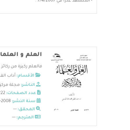
• استشهد غدراً في 7/4/2007 .
العلم و العلما
فالعلم ركيزة من ركائز ال
الأقسام:
آداب الق
الناشر:
مجلة مركز 
عدد الصفحات:
222
سنة النشر:
2008-1429
المحقق:
---
المترجم:
---