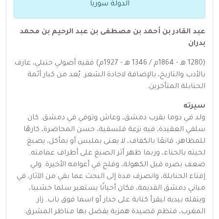
الدولة سوريا
عبد القادر بن أحمد بن مصطفى بن عبد الرحيم بن محمد
بدران
(1280 هـ - 1864م / 1346 هـ - 1927م) فقيه أصولي حنبلي، عارف
بالأدب والتاريخ، بالإضافة لاجادة الشعر. يُعد من كبار أئمة
الحنابلة المتأخرين.
سيرته
ولد في دوما بقرب دمشق، وعاش وتوفي في دمشق. كان
سلفي العقيدة، فيه نزعة فلسفية، حسن المحاضرة، كارهًا
للمظاهر، قانعًا بالكفاف، لا يعنى بملبس أو بمأكل، يصبغ
لحيته بالحناء، وربما ظهر أثر الصبغ على أطراف عمامته.
ضعف بصره قبل الكهولة، وفلج في أعوامه الأخيرة. ولي
إفتاء الحنابلة، وانصرف مدة إلى البحث عما بقي من الآثار، في
مباني دمشق القديمة، فكان أحيانًا يستعير سلما خشبيا،
وينقله بيديه ليقرأ كتابة على جدار أو اسما فوق باب. زار
المغرب، فنظم قصيدة همزية يفضل بها مناظر المشرق: