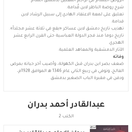
الرَّوض البسَّام في تراجم المفتين بدمشق الشَّام.
شرح روضة الناظر لابن قُدامة.
تعليق على لمعة الاعتقاد الهادي إلى سبيل الرشاد لابن
قدامة.
تهذيب تاريخ دمشق لابن عساكر «يقع في ثلاثة عشر مجلداً».
تاريخ دوما منذ فجر الدولة العباسية حتى القرن الرابع عشر
الهجري.
الآثار الدمشقية والمعاهد العلمية.
وفاته
ضعف بصر ابن بدران قبل الكهولة، وأصيب آخر حياته بمرض
الفالج، وتوفي في ربيع الثاني عام 1346 هـ الموافق 1928م،
ودفن في مقبرة الباب الصغير بدمشق
عبدالقادر أحمد بدران
الكتب 2