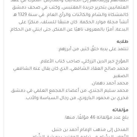
أطفالهم وإرسالهم إلى الكتاتيب والمدارس. اشترك في عهد
العثمانيين بتحرير جريدة المقتبس، وكتب في صحف دمشق
كالمشكاة والشام والكائنات والرأي العام. في سنة 1329 هـ
أنشأ مجلة موارد الحكمة. كان متبعًا للسلف، منكرًا على
البدعة، آمرًا بالمعروف ناهيًا عن المنكر، حتى ابتلي من الحكام.
طلابه
تتلمذ على يديه خلقٌ كثير، من أبرزهم:
المؤرخ خير الدين الزركلي، صاحب كتاب الأعلام.
محمد صالح العقاد الشافعي، الذي كان يقال عنه الشافعي
الصغير.
محمد أحمد دهمان.
محمد سليم الجندي، من أعضاء المجمع العلمي في دمشق.
فخري بن محمود البارودي، من رجال السياسة والأدب.
مؤلفاته
بلغ عدد مؤلفاته 46 مؤلفًا، منها:
المدخل إلى مذهب الإمام أحمد بن حنبل.