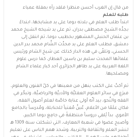
من قال إن الغرب أحسن منظرا فلقد رآه بمقلة عمياء
طلبه للعلم
ابتدأ طلب العلم في بلدته دوما على يد مشايخها، ابتداءً
بجدِّه الشيخ مصطفى بدران، ثم على يد شيخه الشيخ محمد
بن عثمان الحنبلي المشهور بخطيب دوما، ثم انتقل إلى
دمشق، فطلب العلم على يد محدِّث الشَّام محمد بدر الدين
الحسني، وتلقّى في هذه الدار كذلك عن شيخ الشام ورئيس
علمائها المحدث سليم بن ياسين العطار، كما درس علوم
اللغة العربية على يد طاهر الجزائري أحد كبار علماء الشام
ومصلحيها.
ثم أكبَّ على الكتب ينهل من معينها في كلّ الفنون والعلوم،
فبرَع في سائر العلوم العقليَّة والأدبيَّة والرياضيَّة، وتبحَّر في
الفقه والنَّحو، بيد أنّه أولى عناية خاصّة لعلم أصول الفقه،
فكان علَمًا من الأعلام، عُينَّ مُفتياً للحنابلة، ومُدرساً بالجامع
الأموي. بدأ يُلقي دروساً منتظمَةً في جامِع دوما الكبير،
وأصبح عضوا في شعبة المعارف، التي تشكلت سنة 1309 هـ
لنشر العلم والثقافة والتربية، وشحذ همم الناس على تعليم