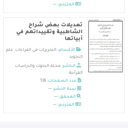
المترجم:
---
تعديلات بعض شراح
الشاطبية وتقييداتهم في
أبياتها
الأقسام:
التحريرات في القراءات
,
علم
التجويد
الناشر:
مجلة البحوث والدراسات
القرآنية
عدد الصفحات:
136
سنة النشر:
---
المحقق:
---
المترجم:
---