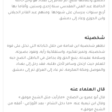
دمشق واعلامها فنبغ، ثم سافر إلى بغداد هو وابن خالته
الحافظ عبد الغني المقدسي سنة إحدى وستين، وأقاما بها
أربع سنوات يدرسان على شيوخها. ومنهم عبد القادر الجيلاني
وابن الجوزي وعاد إلى دمشق.
شخصيته
تظهر شخصية ابن قدامة من خلال كتاباته التي تدلل على قوة
شخصيته، وتميز تفكيره، واستقلالية رأيه، ونفوذ بصيرته،
وسلامة عقيدته، يتبع الحق ولا يجامل في الباطل، اتضح حبه
للعلم حيث ارتحل وسافر لأجل طلبه، فقد رحل إلى بغداد
والموصل ومكة المكرمة، ثم عاد إلى العراق ثم إلى دمشق.
قال العلماء عنه
قال أبو عمرو بن الصلاح: «مارأيت مثل الشيخ موفق.»
وقال ابن تيمية عنه: «ما دخل الشام - بعد الأوزاعي - أفقه من
الشيخ موفق.»