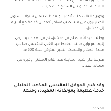
الموافق 1147 م وفي تلك السنة قامت الحملة الصليبية
الثانية بقيادة لويس السابع ملك فرنسا،
وكونراد الثالث ملك ألمانيا، وبعد ذلك بثمان سنوات استولى
الصليبيون على فلسطين فهاجر أحمد بن قدامة مع أسرته
إلى دمشق،
وطلب عبد الله العلم في دمشق، ثم في بغداد حيث رحل
إليها هو وابن خالته الحافظ عبد الغني المقدسي صاحب
عمدة الأحكام والمحدث الكبير المتوفى سنة 600 هـ،
فدرسا على شيخ الحنابلة عبد القادر الجيلاني، وغيره من
مشايخ بغداد،
وقد خدم الموفق المقدسي المذهب الحنبلي
خدمة عظيمة بمؤلفاته المفيدة، ومنها:
العمدة،