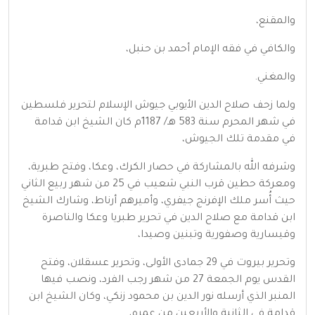
والمقنع،
والكافي في فقه الإمام أحمد بن حنبل،
والمغني.
ولما زحف صلاح الدين الأيوبي جيوش الإسلام لتحرير فلسطين
في شهر المحرم سنة 583 هـ/ 1187م كان الشيخ ابن قدامة
في مقدمة تلك الجيوش،
وشرفه الله بالمشاركة في حصار الكرك، وعكا، وفتح طبرية،
ومعركة حطين قرب النبي شعيب في 25 من شهر ربيع الثاني
حيث أُسر ملك الإفرنج جيفري، وأميرهم أرناط، وشارك الشيخ
ابن قدامة مع صلاح الدين في تحرير طبريا وعكا والناصرة
وقيسارية وصفورية وتبنين وصيدا،
وتحرير بيروت في 29 جمادى الأولى، وتحرير عسقلان، وفتح
القدس يوم الجمعة 27 من شهر رجب الفرد، ونصب فيها
المنبر الذي أرسله نور الدين بن محمود زنكي، وكان الشيخ ابن
قدامة في الثانية والأربعين من عمره،