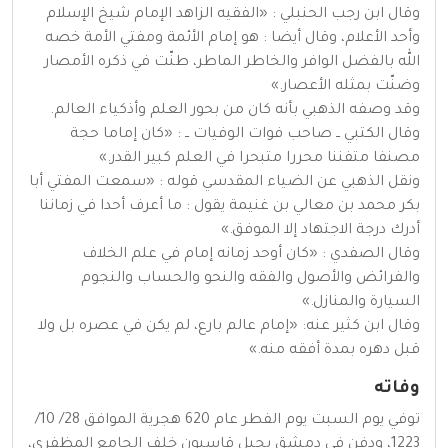
وقال ابن رجب الحنبلي : «الفقيه الزاهد الإمام شيخ الإسلام
وأحد الأعلام، وقال أيضا : هو إمام الأئمة ومفتي الأمة خصه
الله بالفضل الوافر والخاطر الماطر، طنّت في ذكره الأمصار
وضنّت بمثله الأعصار.»
وقد وصفه الذهبي بأنه كان من بحور العلم وأذكياء العالم.
وقال الكتبي ــ صاحب فوات الوفيات ــ : «كان إماما حجة
مصنفا متفننا محررا متبحرا في العلم كبير القدر.»
ونقل الذهبي عن الضياء المقدسي قوله : «سمعت المفتي أبا
بكر محمد بن معالي بن غنيمة يقول : ما أعرف أحدا في زماننا
أدرك درجة الاجتهاد إلا الموفق.»
وقال الصفدي : «كان أوحد زمانه إمام في علم الخلاف
والفرائض والأصول والفقه والنحو والحساب والنجوم
السيارة والمنازل.»
وقال ابن كثير عنه: «إمام عالم بارع، لم يكن في عصره بل ولا
قبل دهره بمدة أفقه منه.»
وفاته
توفي يوم السبت يوم الفطر عام 620 هجرية الموافق 28/ 10/
1223، ودفن في دمشق بجبل قاسيون خلف الجامع المظفري،