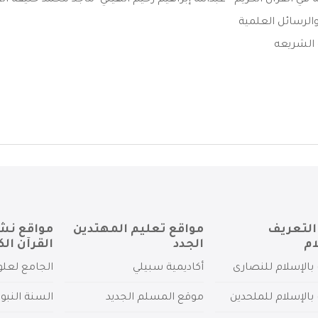
ي القرآن الكريم - عبدالله إبراهيم رحيم الهيتي- ماجد محمد خليفة القي
الرسائل العلمية
 الشريعه
التعريف
مواقع تعليم المهتدين
مواقع نش
ام
الجدد
القرآن الك
بالإسلام للنصارى
أكاديمية سبيلي
الجامع لعلو
بالإسلام للملحدين
موقع المسلم الجديد
السنة النبو