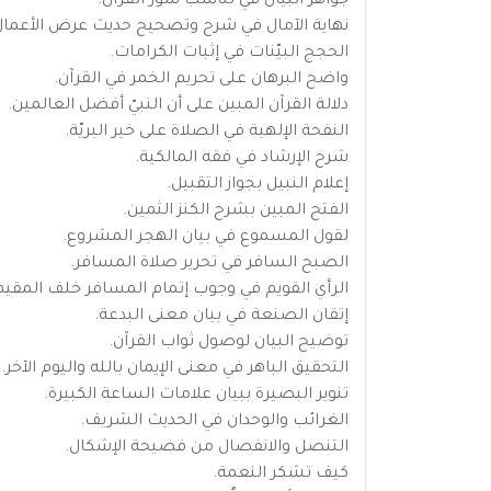
جواهر البيان في تناسب سور القرآن.
نهاية الآمال في شرح وتصحيح حديث عرض الأعمال
الحجج البيّنات في إثبات الكرامات.
واضح البرهان على تحريم الخمر في القرآن.
دلالة القرآن المبين على أن النبيّ أفضل العالمين.
النفحة الإلهية في الصلاة على خير البريّة.
شرح الإرشاد في فقه المالكية.
إعلام النبيل بجواز التقبيل.
الفتح المبين بشرح الكنز الثمين.
لقول المسموع في بيان الهجر المشروع.
الصبح السافر في تحرير صلاة المسافر.
الرأي القويم في وجوب إتمام المسافر خلف المقيم
إتقان الصنعة في بيان معنى البدعة.
توضيح البيان لوصول ثواب القرآن.
التحقيق الباهر في معنى الإيمان بالله واليوم الآخر.
تنوير البصيرة ببيان علامات الساعة الكبيرة.
الغرائب والوحدان في الحديث الشريف.
التنصل والانفصال من فضيحة الإشكال.
كيف تشكر النعمة.