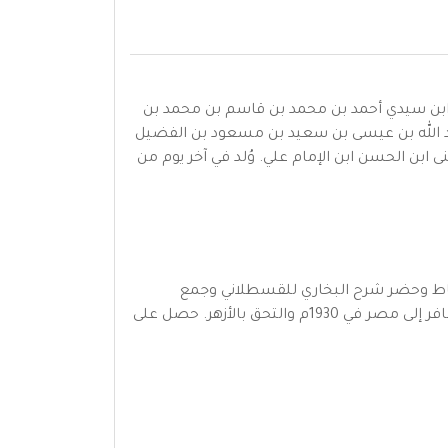
يق ابن سيدي أحمد بن محمد بن قاسم بن محمد بن
بد الله بن عيسى بن سعيد بن مسعود بن الفضيل
ى ابن الحسن ابن الإمام علي. وُلد في آخر يوم من
يّاط وحضر شرح البخاري للقسطلاني وجمع
الجوامع شرح المحلي من أوّله إلى كتاب السُّنّة. وأجازه السيد مهدي العزوزي. رجع إلى طنجة فدرّس بالزاوية الصديقيّة. سافر إلى مصر في 1930م والتحق بالأزهر. حصل على