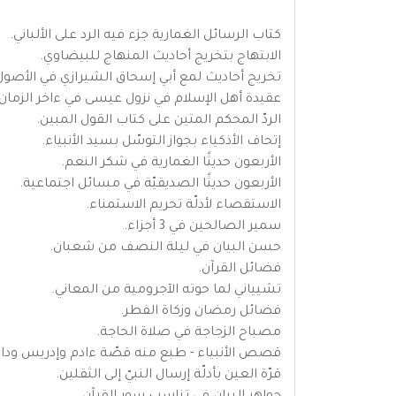
كتاب الرسائل الغمارية جزء فيه الرد على الألباني.
الابتهاج بتخريج أحاديث المنهاج للبيضاوي.
تخريج أحاديث لمع أبي إسحاق الشيرازي في الأصول
عقيدة أهل الإسلام في نزول عيسى في ءاخر الزمان.
الردّ المحكم المتين على كتاب القول المبين.
إتحاف الأذكياء بجواز التوسّل بسيد الأنبياء.
الأربعون حديثًا الغمارية في شكر النعم.
الأربعون حديثًا الصديقيّة في مسائل اجتماعية.
الاستقصاء لأدلّة تحريم الاستمناء.
سمير الصالحين في 3 أجزاء.
حسن البيان في ليلة النصف من شعبان.
فضائل القرآن.
تشيياني لما حوته الآجرومية من المعاني.
فضائل رمضان وزكاة الفطر.
مصباح الزجاجة في صلاة الحاجة.
قصص الأنبياء - طبع منه قصّة ءادم وإدريس ودا
قرّة العين بأدلّة إرسال النبيّ إلى الثقلين.