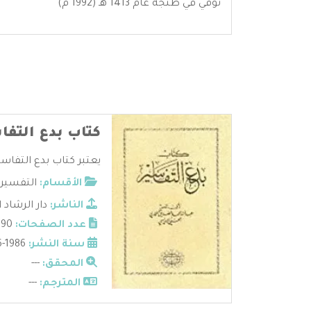
توفي في طنجة عام 1413 هـ (1992 م)
كتاب بدع التفا
يعتبر كتاب بدع التفاسي
الأقسام:
التفسير
الناشر:
دار الرشاد 
عدد الصفحات:
190
سنة النشر:
1986-1406
المحقق:
---
المترجم:
---