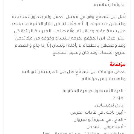
الدولة الإسلامية.
قُتل ابن المقفّع وهو في مقتبل العمر، ولم يتجاوز السادسة
والثلاثين عند موته. إلا أنه خلّف لنا من الآثار الكثيرة ما يشهد
على سعة عقله وعبقريته، وأنه صاحب المدرسة الرائدة في
النثر. عرف ابن المقفع بكرهه للنساء وخوفه من مكائدهن
وقد وصفهن بالطعام لا يأكله الإنسان إلّا إذا جاع والطعام
سريع الفساد! وقد كان وسيم الملامح.
مؤلفاتهُ
بعض مؤلفات ابن المقفّع نقل من الفارسية واليونانية
والهندية. ومن مؤلفاته:
- الدرة الثمينة والجوهرة المكنونة.
- مزدك.
- باري ترمينياس.
- أيين نامة ـ في عادات الفرس.
- التاج ـ في سيرة أنو شروان.
- أيساغوجي ـ المدخل.