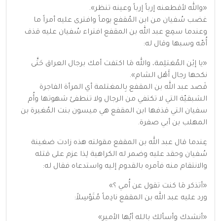
«والله لأقطعنه إرباً إرباً وعينه تنظر».
غضب سُفيان من ابن المُقفع يوماً وافترى عليه أمراً ما
وعندما سمِع عبد الله بن المقفع افتراء سُفيان عليه قذف
أُمّه وسبها وقال له:
«يا إبْن المُغتلِمة، والله مَا اكتفت أمك برجال العراق حَتَّى
نكحها رجال أَهْل الشام».
قَصد عبد الله بن المقفع بِالمغتلمة أي المرأة الفاجرة
الشبقيّة التي لا تكتفي من الرجال ولا تنطفئ شهوتها وأُم
سفيان التي قذفها ابن المقفع هي ميسون بنت المُغيرة بن
المهلب بن أبي صفرة.
عِندما قال عبد الله بن المقفع مقولته هذه زادت ضغينة
سُفيان وحقد عليه وضمر له الكراهية لِذا عزم على قتله
والانتقام منه فآمره بالقدوم إليه واستدعاه فقال له:
«أتذكر مَا كنت تقول عن أُمي ؟»
ورد عليه عبد الله بن المقفع نادِماً مُتَوّسِلاً:
«أنشدك وأسألك بالله أيُها الأمير»