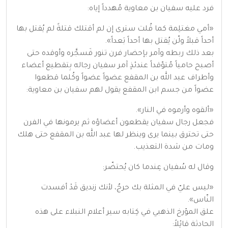
فرد عليه سفيان بن معاوية مُهدداً إياه:
«أمي مغتلِمة كما قُلت سترى إن لم أقتلك قتلةً لم يُقتل بها
أحداً قبلاً ولّن يُقتل بها أحداً بَعداً».
بعد ذلك ربطه وآمر بإحضار فرن تنور فَسجَّره وأوقده حتى
أصبح حامياً مُتوّقداً عندئذٍ آمر سفيان رجاله بِتقطيع أعضاء
وأطراف عبد الله بن المقفع عضواً عضواً وكُلما قطعوا
عضواً من جسم ابن المقفع يقول لهم سفيان بن معاوية:
«ألقوه وأرموه في النار».
فجعل رجال سفيان يقطعون أعضاؤه ثم يرمونها في الفرن
حتى تحترق بينما يرى وينظر لها عبد الله بن المقفع حتى هلك
ومات من شدة التعذيب.
وقال له سُفيان عِندما كان يُحتضّر:
«ليس عليّ في المثلة بك حرجٌ، لأنك زنديق قَدْ أفسدت
النّاس».
علق المؤرخ الذهبي في كِتابه سير أعلام النبلاء على هذه
الحادثة قائِلاً: