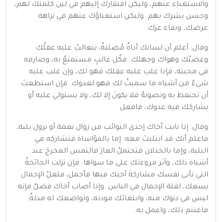
والاستغناء عنهم، وليكن افتقارك إليهم في لين كلمتك لهم،
وحسن بشرك بهم. وليكن استغناؤك عنهم في نزاهة
عرضك، وبقاء عزك.
وقال: أعلم أن لسانك أداةٌ مُصلتةٌ، يتغالبُ عليه عقلُك
وغضبُك وهواك وجهلك. فكُل غالبٍ مستمتعٌ به، وصارفه
في محبته، فإذا غلب عليه عقلك فهو لك، وإن غلب عليه
شيءٌ من أشباه ما سميتُ لك فهو لعدوك. فإن استطعتَ
أن تحتفظ به وتصونهُ فلا يكونَ إلا لك، ولا يستولي عليه أو
يشاركك فيه عدوك، فافعل.
وقال: إذا نابت أخاك إحدى النوائب من زوال نعمة أو نزول بلية،
فاعلم أنك قد ابتليتَ معه: إما بالمؤاساة فتشاركه في
البلية، وإما بالخذلان فتحتملُ العارَ فالتمس المخرجَ عند
أشباه ذلك، وآثر مروءتك على ما سواها. فإن نزلت الجائحةُ
التي تأبى نفسك مشاركةَ أخيك فيها فأجمل، فلعلّ الإجمال
يسعك، لقلة الإجمال في الناس. وإذا أصاب أخاك فضلٌ فإنه
ليس في دنوك منه، وابتغائك مودته، وتواضعك له مذلةٌ.
فاغتنم ذلك، واعمل به.