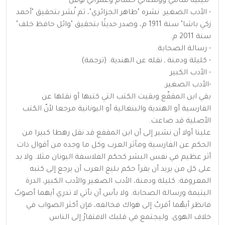
-ميلية سامي ووشتاتي حسام وعمراني نوفل
- الأدب الصغير. نشره "طاهر الجزائري"، ثم نُشر بتحقيق "أحمد
زكي باشا" سنة 1911 م، وصدر حديثًا بتحقيق "وائل حافظ خلف"
سنة 2011 م.
- رسالة الصحابة.
- كليلة ودمنة ـ نقله عن الهندية. (ترجمة)
- الأدب الكبير
-الأدب الصغير.
بقي ابن المقفّع وبقيت الكتب التي كتبها أو نقلها عن
الفارسية أو الهندية والبنغالية أو اليونانية مرجعا لأنّ الكتب
الأصلية قد ضاعت.
علينا أولا أن نشير إلى أن ابن المقفع قد نقل رهطا كبيرا من
الحكم عن الفارسية ومآثر العرب وكل ما وجده من أقوال ذات
أثر عظيم في نفس البشر كحكم الفلاسفة اليونان مثلا. ولا بد
على كل من يريد أن يقرأ حكم بليغ العرب أن يرجع إلى كتبه
المعروفة: كليلة ودمنة، الأدب الصغير والأدب الكبير، الدرة
اليتيمة ورسالة الصحابة. ولا بأس أن نأتي لا تدري أيهما أصوبُ
فانظر أيهُما أقربُ إلى هواك فخالفه، فإن أكثر الصواب في
خلاف الهوى. وليجتمع في قلبك الافتقارُ إلى الناس