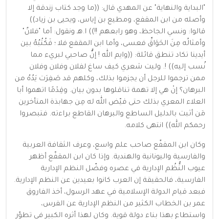
"البداية والنهاية" عن المهدي قال: ((ما وجد كتاب زندقة إلا
وأصله من ابن المقفع، ومطيع بن إياس، ويحيى بن زياد))
قالوا: ونسي الجاحظ، وهو رابعهم !!)) ا.هـ ونقول: أما "فلانٌ"
وأمثالُه مِنَ الحَوَاقِّ فعسى، وأما ابن المقفع فلا ؛ فَكُتُبُهُ بين
أيدينا تكاد تنطق قائلة: ((وايم الله ! إنَّّ صاحبي لبريء مما
نُسب إليه)) !. وليت شعري كيف ساغ لفلان وفلان وفلان
ممن ترجموا للرجل أن يجزموا بذلك، وكلهم قد صَفِرَت يَدُهُ من
البرهان؟ إنْ هي إلا تهمة تناقلوها بدون بيان. وقِدْمًا اتهموا أبا
العلاء المعري بذلك حتى قيّض الله له مِن جهابذة المتأخرين
مَن أثبت بالدليل الساطع والبرهان القاطع براءته. فتبصروا
رحمكم الله)) انتهى كلامه.
وكان ابن المقفّع صاحب علم واسع، وعرف الثقافة العربية
والفارسية واليونانية والهندية. وإذا كان ابن المقفّع أظهر
عيوب النُّظُم الإدارية في عصره وفضّل النظم الإدارية
الفارسية، فالحقيقة إن العرب كانوا بعيدين عن النظم الإدارية.
فبعد قيام الدولة الإسلامية في عهد الرسول، أخذ الفاروق
عمر بن الخطاب الكثير من النظم الإدارية عن الفرس،
واستطاع بهذا بناء دولة قوية. وكان لهذا أثره الكبير في تطوّر