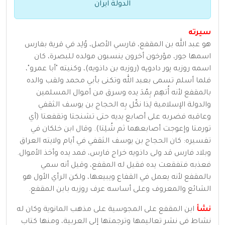
الدولة ايران
سيرته
هو عبد الله بن المقفع، فارسي الأصل، وُلِد في قرية بفارس
اسمها جور، مؤرخون أخرون ينسبون مولده للبصرة، كان
اسمه روزبه پور دادویه (روزبه بن داذويه)، وكنيته "أبا عمرو"،
فلما أسلم تسمى بعبد الله وتكنى بأبي محمد ولقب والده
بالمقفع لأنه أُتهِم بِمّدَ يده وسرق من أموال المسلمين
والدولة الإسلامية لِذا نكّل بِه الحجاج بن يوسف الثقفي
وعاقبه فضربه على أصابع يديه حتى تشنجتا وتقفعتا (أي
تورمتا وإعوجت أصابعهما ثم شُلِتا). وقال ابن خلكان في
تفسيره: كان الحجاج بن يوسف الثقفي في أيام ولايته العراق
وبلاد فارس قد ولى داذويه خراج فارس، فمد يده وأخذ الأموال.
فعذبه فتفقعت يده فقيل له المقفع، وقيل أنه سمي
بالمقفع لأنه يعمل في القفاع ويبيعها، ولكن الرأي الأول هو
الشائع والمعروف وعلى أساسه عرف روزبه بابن المقفع.
نشأ
ابن المقفع على المجوسية على مذهب المانوية وكان له
نشاط في نشر تعاليمها وترجمتها إلى العربية، ومنها كتاب