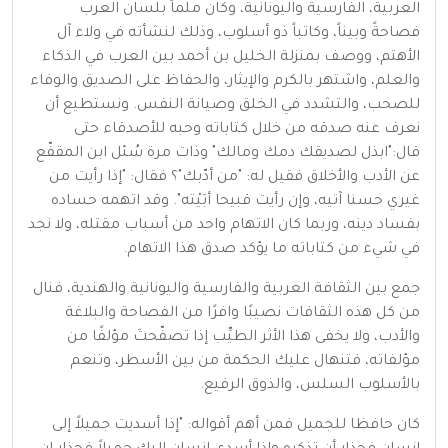
العربية، الفارسية واليونانية، وكان ملماً بلسان العرب
فصاحةً وبيناً، وكاتباً ذو أسلوب، وذلك لنشأته في ولاء آل
الأهتم، ووصف بمنزلة الخليل بن أحمد بين العرب في الذكاء
والعلم، واشتهر بالكرم والإيثار، والحفاظ على الصديق والوفاء
للصحب، والتشدد في الخلق وصيانة النفس. ونستطيع أن
نعرف عنه صدقه من خلال كتاباته وحبه للأصدقاء حتى
قال:"ابذل لصديقك دمك ومالك" وذات مرة سُئل ابن المقفّع
عن الأدب والأخلاق فقيل له: "من أدّبك"؟ فقال: "إذا رأيت من
غيري حسنا آتيه، وإن رأيت قبيحا أبَيْته". وقد اتهمه حساده
بفساد دينه، وربما كان الاتهام واحد من أسباب مقتله، ولا نجد
في شيء من كتاباته ما يؤكد صدق هذا الاتهام.
جمع بين الثقافة العربية والفارسية واليونانية والهندية، فنال
من كل هذه الثقافات نصيبًا وافرًا من الفصاحة والبلاغة
والأدب، ولا يخفى هذا الأثر الطيِّب إذا تصفّحتَ مؤلفًا من
مؤلفاته، فتنهال عليك الحكمة من بين الأسطر، وتنعم
بالأسلوب السلس، والذوق الرفيع.
كان حافظا للجميل فمن أهم أقواله: "إذا أسديت جميلاً إلى