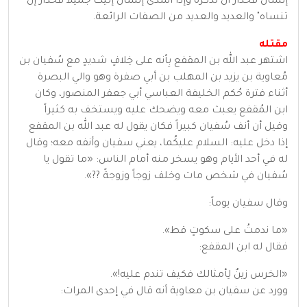
إنسان فحذار أن تذكره وإذا أسدى إنسان إليك جميلاً فحذار إن
تنساه" والعديد والعديد من الصفات الرائعة.
مقتله
اشتهر عبد الله بن المقفع بِأنه على خِلافٍ شديدٍ مع سُفيان بن
مُعاوية بن يزيد بن المهلب بن أبي صفرة وهو والي البصرة
أثناء فترة حُكم الخليفة العباسي أبي جعفر المنصور، وكان
ابن المُقفع يعبث معه ويضحك عليه ويستخف به كثيراً
وقيل أن أنف سُفيان كبيراً فكان يقول له عبد الله بن المقفع
إذا دخل عليه: السلام عليكُما، يعني سفيان وأنفه معه؛ وقال
له في أحد الأيام وهو يسخر منه أمام الناس: «ما تقول يا
سُفيان في شخص مات وخلف زوجاً وزوجةً ??».
وقال سفيان يوماً:
«ما ندمتُ على سكوتٍ قط».
فقال له ابن المقفع:
«الخرس زينٌ لِأمثالك فكيف تندم عليه!».
وورد عن سفيان بن معاوية أنه قال في إحدى المرات: