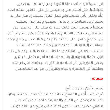
في سيرة مزدك أحد دعاة الثنوية ومن زعمائها المجددين
لمبادئها. حتى أسلم على يد عيسى بن علي، فتغير اسمه لعبد
الله وتكنى بأبي محمد، ولم تطل فترة إسلامه إذ قتل على يد
سفيان بن معاوية بن يزيد بن المهلب بإيعاز من المنصور
متهماً بالزندقة، حيث كانت مبررات قتله على أنه زنديق من
الفئة التي تتظاهر بالإسلام مراءاة وخداعاً. ولكن ليس في آثار
بن المقفع مايدل على زندقته، ولم يكن هنالك دليل مادي يوجه
اتهامات إليه لإثبات زندقته وتبرير قتله، فالزندقة ليست
السبب الحقيقي لمقتله وإنما كانت للتغطيه. بالرغم من ذلك
فإن احتمالية كونه زنديقاً بعد إسلامه أمر محتمل، فيشير
بعض المؤرخين بأن اسلامه ما كان إلا ليحافظ على كرامته
وطمعاً في الشهرة والجاه وتقرباً إلى مواليه العباسيين.
صفاته
رسمٌ تخيُّليّ لابن المُقفَّع.
عُرِف عبد الله بن المقفع بذكائه وكرمه وأخلاقه الحميدة، وكان
له سعة وعمق في العلم والمعرفة ماجعله من أحد كبار
مثقفي عصره، حيث تتكون ثقافته من مزيج من ثلاثة جوانب: