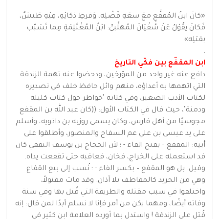
«كانَ ابنُ المُقفَّعِ معَ سعَةِ فَضْلِه، وَفرطِ ذكائِهِ، فِيْهِ طَيشٌ،
فَكانَ يقُوْلُ عَنْ سُفْيَانَ المُهلَّبيِّ: ابْنُ المُغْتَلِمَةِ مِما تَسَبّب
بقتلِه»
.
ابن المقفّع بين فكّي التاريخ
دافع عنه غير واحد من المؤرخين، ودحضوا عنه تهمة الزندقة
التي اتهمها به أعداؤه، منهم وائل حافظ خلف في تصديره
لكتاب الأدب الصغير، وفي كتابه "خواطر حول كتاب كليلة
ودمنة"، حيث قال في الكتاب الأول: ((كان عبد الله بن المقفع
مجوسيًا من أهل فارس، وكان يسمى روزبه بن داذويه، وأسلم
على يد عيسى بن علي عم السفاح والمنصور، وأطلقوا على
أبيه: المقفع – بفتح الفاء - ؛ لأن الحجاج بن يوسف الثقفي كان
قد استعمله على الخراج، فخان، فعاقبه حتى تقفعت يداه.
وقيل: بل هو المقفع – بكسر الفاء - ؛ نُسب إلى بيع القفاع
وهي من الجريد كالمقاطف بلا آذان. وقد مات مقتولاً،
واختلفوا في سبب مقتله والطريقة التي قُتل بها وفي سنة
وفاته أيضًا، ومهما يكن من أمر فإنا لا نسلم أبدًا لمن قال: إنه
قُتل على الزندقة ! واستدل بما أورده العلامة ابن كثير في