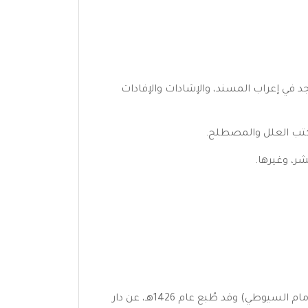
رجد في إعراب المسند، والإشادات والإفادات
2- تحقيق كتاب (مراصد المطالع في تناسب المقاطع والمطالع-بحثٌ في العلاقات بين مطالع سور القرآن وخواتيمها-للإمام السيوطي) وقد طُبع عام 1426هـ، عن دار