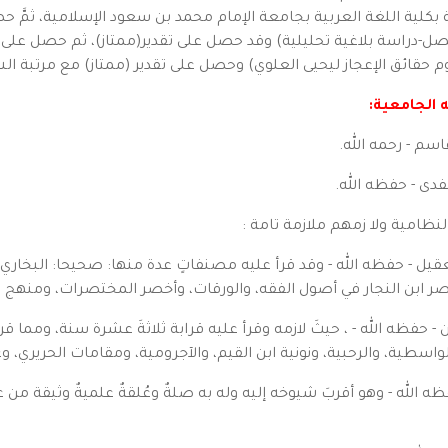
م حقائق الإعجاز ليحيى العلوي) وحصل على تقدير (ممتاز) مع مرتبة الش
 الجامعية:
نظامية ولا زمهم ملازمة تامة :
ز العقيل - حفظه الله - وقد قرأ عليه مصنفاتٍ عدة منها: صحيحا: البخا
ر ابن النجار في أصول الفقه، والورقات، وأخصر المختصرات، ومنهج ا
ن - حفظه الله - ، حيثَ لازمه وقرأ عليه قرابة ثلاثةَ عشرة سنة، ومما ق
لواسطية، والرحبية، ونونية ابن القيم، والآجرومية، ومقامات الحريري، وغ