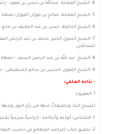
4- الشيخ العلامة: عبدالله بن حسن بن قعود - رحمه الله - وقد قرأ عليه في علم الفرائض.
5- الشيخ العلامة: صالح بن فوزان الفوزان-حفظه الله-، وقرأ عليه في العقيدة والحديث والفقه.
6- الشيخ الحافظ: حسن بن عبد اللطيف بن مانع - رحمه الله - ، قرأ عليه في الفقه والتاريخ والحديث.
7- الشيخ النحوي الكبير: محمد بن عبد الرحمن المف
للشاطبي.
8- الشيخ: عبد الله بن عبد الرحمن السعد - حفظه الله - وقرأ عليه مسند الإمام أحمد، وسنن النسائي، والدارمي، وبعض كتب العلل والمصطلح.
9- الشيخ اللغوي: الحسن بن سالم الشنقيطي - حفظه الله - (نزيل مكة) وقرأ عليه ألفية ابن مالك، ومعلقات العرب العشر، وغيرها.
- نتاجه العلمي:
أ- المقروء:
للشيخ كتبٌ وتحقيقاتٌ منها من رأى النور، ومنها 
1- الاقتباس- أنواعه وأحكامه - (دراسةٌ شرعيةٌ بلاغية من القرآن والحديث) وقد طُبع عام1425 عن دار المنهاج بالرياض.