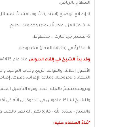
المنهاج بالرياض.
3- إصلاح الإيضاح (استداركاتٌ ومناقشاتٌ لمسائل في كتاب الإيضاح للخطيب القزويني) وهو قيْد الطبع.
4- شعرُ الغزل ونظرةٌ سواء) وهو قيْد الطبع.
5- تفسير جزء تبارك .. مخطوط.
6- مذكرةٌ في (حقيقة المجاز) مخطوطة.
وقد بدأ الشيخ في إلقاء الدروس
منذ عام 1415هـ في فنون شتى في جامع الأميرة نورة بنت عبد الله بحي النخيل بشمال الرياض، فكان مما شرح:
الأصول الثلاثة، والقواعد الأربع، وكتاب التوحيد، 
البلاغة، والآجرومية، وملحة الإعراب، وغيرها، إضاف
ودروسه تتسمُ بالعلم الجم، وقوة التأصيل العلمي، ووف
وللشيخ نشاطٌ ملموس في الدعوة إلى الله في أقطار
والشيخ - سدده الله - قارئ نهم ، له بصر بالكتب و
*ثناءُ العلماء عليه: