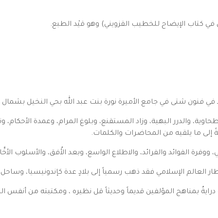
والطحاوية، والدرر البهية، وزاد المستقنع، وبلوغ المرام، وعمدة الأحكا
ةً إلى ما يلقيه من المحاضرات والكلمات.
رة الفوائد والفرائد، والاطلاع الواسع، وبعد الأُفق، والأسلوب الأخَّاذ ا
 العالم الإسلامي فقد ذهب رسمياً إلى بلادٍ عدة كإندونيسيا، وساحل ا
 درايةٌ بمناهج المؤلفين قديماً وحديثاً قل نظيره ، ومكتبته من أنفس ا