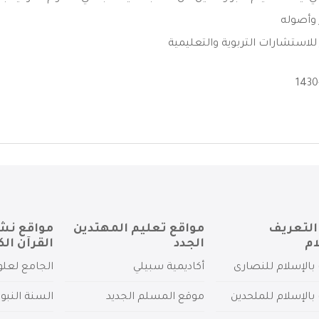
 وأصوله
 للاستشارات التربوية والتعليمية
التعريف
مواقع تعليم المهتدين
مواقع نش
ام
الجدد
القرآن الك
بالإسلام للنصارى
أكاديمية سبيلي
الجامع لعلو
بالإسلام للملحدين
موقع المسلم الجديد
السنة النبو