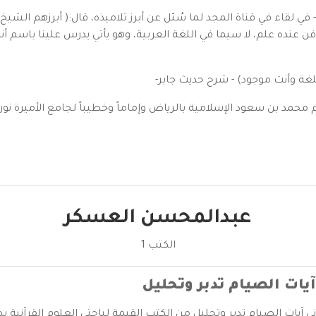
- في لقاء في قناة المجد لما سُئل عن أبرز تلاميذه، قال:( أبرزهم ال
عنده علم، لا سيما في اللغة العربية، وهو يأتي يدرس علينا باسم أن
لغة وأنت موجود) - شرح حديث جابر-
م محمد بن سعود الإسلامية بالرياض وإماماً وخطيباً لجامع الأميرة نور
عبدالمحسن العسكر
الكتب 1
آيات الصيام تدبر وتحليل
ني آيات الصيام تدبر وتحليل من الكتب القيمة لباحثي العلوم القرآنية ب