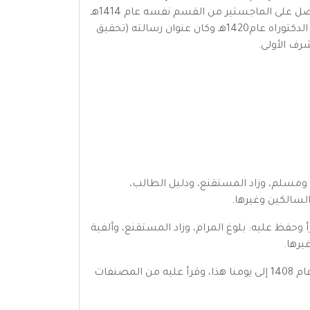
وتخرج منها عام 1408هـ، عيِّنَ معيداً بقسم البلاغة بكلية اللغة العربية بجامعة الإمام محمد بن سعود الإسلامية، ثمَّ حصل على الماجستير من القسم نفسه عام 1414هـ
وكان عنوان رسالته (أسلوب الإنشاء في سور المفصل-دراسة بلاغية تحليلية) وقد حصل على تقدير(ممتاز)، ثم حصل على الدكتوراه عام1420هـ وكان عنوان رسالته (تحقيق
رف الأولى.
ري ومسلم، وزاد المستقنع، ودليل الطالب،
لسالكين وغيرها.
رأ وحفظ عليه: بلوغ المرام، وزاد المستقنع، وألفية
يرها.
3- الشيخ العلامة: عبد الرحمن بن ناصر البراك - حفظه الله - وهو أقربَ شيوخه إليه وله به صلةٌ وعُلقةٌ علميةٌ وثيقة من عام 1408 إلى يومنا هذا، وقرأ عليه من المصنفات