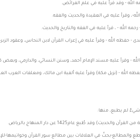
دى - حفظه الله - وقرأ عليه في إعراب القرآن لابن النحاس، وعقود الزب
شيءٌ لم يطبع، منها: