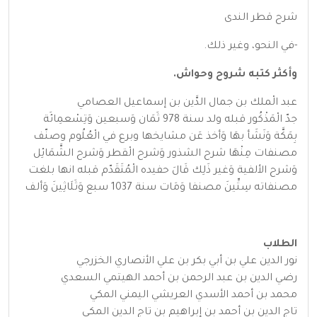
شرح قطر الندى
-في النحو، وغير ذلك.
وأكثر كتبه شروح وحواش.
عبد الْملك بن جمال الدَّين بن إسماعيل العصامي
جدّ الْمَذْكُور قبله ولد سنة 978 ثَمَان وَسبعين وَتِسْعمِائَة
بِمَكَّة وَنَشَأ بهَا وَأخذ عَن مشايخها وبرع في الْعُلُوم وصنّف
مصنفات مِنْهَا شرح الشذور وَشرح الْقطر وَشرح الشَّمَائِل
وَشرح الألفية وَغير ذَلِك قَالَ حفيده الْمُتَقَدّم قبله انها بلغت
مصنفاته سِتِّينَ مصنفا وَمَات سنة 1037 سبع وَثَلَاثِينَ وَألف
الطلاب
نور الدين علي بن أبي بكر بن علي الأنصاري الخزرجي
رضي الدين بن عبد الرحمن بن أحمد الهيتمي السعدي
محمد بن أحمد الأسدي العريشي اليمني المكي
تاج الدين بن أحمد بن إبراهيم بن تاج الدين المكي