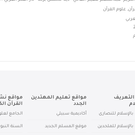
لكريم -عبدالمنعم فهيم الهادي - دينا محسن بركة - دار الفكر العربي ...
رآن
,
علوم القرآن
لعربي
التعريف
مواقع تعليم المهتدين
مواقع نش
ام
الجدد
القرآن الك
بالإسلام للنصارى
أكاديمية سبيلي
الجامع لعلو
بالإسلام للملحدين
موقع المسلم الجديد
السنة النبو