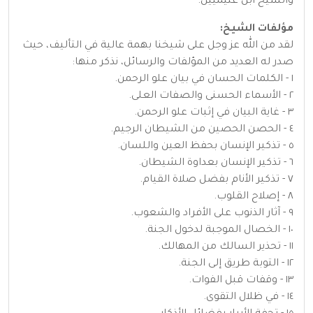
والشيخ ابن عثيميين.
مؤلفات الشيخ:
لقد من الله عز وجل على شيخنا بهمة عالية في التأليف، حيث
صدر له العديد من المؤلفات والرسائل، نذكر منها:
١ - الكلمات الحسان في بيان علو الرحمن.
٢ - الأسماء الحسنى والصفات العلى.
٣ - غاية البيان في إثبات علو الرحمن.
٤ - الحصن الحصين من الشيطان الرجيم.
٥ - تذكير الإنسان بحفظ العين واللسان.
٦ - تذكير الإنسان بعداوة الشيطان.
٧ - تذكير الأنام بفضل صلاة القيام.
٨ - إصلاح القلوب.
٩ - آثار الذنوب على الأفراد والشعوب.
١٠ - الخصال الموجبة لدخول الجنة.
١١ - تحذير السالك من المهالك.
١٢ - التوبة طريق إلى الجنة.
١٣ - وقفات قبل الفوات.
١٤ - في ظلال التقوى.