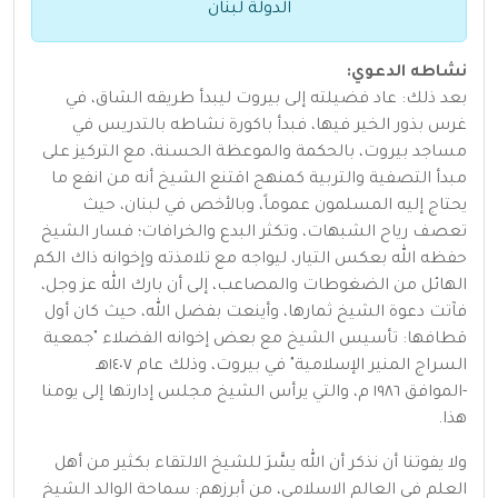
الدولة لبنان
نشاطه الدعوي:
بعد ذلك: عاد فضيلته إلى بيروت ليبدأ طريقه الشاق، في
غرس بذور الخير فيها، فبدأ باكورة نشاطه بالتدريس في
مساجد بيروت، بالحكمة والموعظة الحسنة، مع التركيز على
مبدأ التصفية والتربية كمنهج اقتنع الشيخ أنه من انفع ما
يحتاج إليه المسلمون عموماً، وبالأخص في لبنان، حيث
تعصف رياح الشبهات، وتكثر البدع والخرافات؛ فسار الشيخ
حفظه الله بعكس التيار، ليواجه مع تلامذته وإخوانه ذاك الكم
الهائل من الضغوطات والمصاعب، إلى أن بارك الله عز وجل،
فآتت دعوة الشيخ ثمارها، وأينعت بفضل الله، حيث كان أول
قطافها: تأسيس الشيخ مع بعض إخوانه الفضلاء "جمعية
السراج المنير الإسلامية" في بيروت، وذلك عام ١٤٠٧هـ
-الموافق ١٩٨٦ م، والتي يرأس الشيخ مجلس إدارتها إلى يومنا
هذا.
ولا يفوتنا أن نذكر أن الله يسَّرَ للشيخ الالتقاء بكثير من أهل
العلم في العالم الاسلامي، من أبرزهم: سماحة الوالد الشيخ