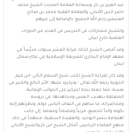
عبد العزيز بن باز، وسماحة العلامة المحدث الشيخ محمد
ناصر الدين الألباني، والعلامة الفقيه محمد بن صالح
العثيمين-رحم الله الجميع- بالإضافة إلى غيرهم.
وللشيخ مشاركات في التدريس في العديد من الدورات
العلمية خارح لبنان
وقد أمضى الشيخ كذلك قرابة العشر سنوات مدرِّساً في
معهد الإمام البخاري للشريعة الإسلامية في عكار-شمال
لبنان.
وقد كان لقراءة الشيخ لكتب شيخ الاسلام الثاني -ابن قيم
الجوزية رحمه الله تعالى - وتركيزه عليها، الأثر البالغ والكبير في
نفسه، مما جعله يتجه للتركيز على الجوانب الإيمانية،
المتعلقة بتهذيب النفس ومجاهدتها، في دروسه
ومحاضراته، ما ساهم في التفاف الناس حوله، ونظرتهم إليه
بكونه والداً للجميع، مربياً ومصلحاً ومعلما. إلى جانب
اهتمامه بنشر التوحيد، والعقيدة السلفية، منتهجاً في ذلك
منهج العلماء الربانيين، أمثال الشيخ ابن باز والشيخ الألباني