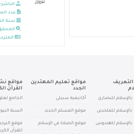
الناشر:
عدد الص
سنة الن
المحقق
المترجم
التعريف
مواقع تعليم المهتدين
مواقع نش
ام
الجدد
القرآن الك
بالإسلام للنصارى
أكاديمية سبيلي
الجامع لعلو
بالإسلام للملحدين
موقع المسلم الجديد
السنة النبو
 بالإسلام للهندوس
موقع الصلاة في الإسلام
موقع الترج
للقرآن الكري