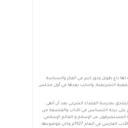
بي بمصر، لأسرة لها باع طويل ودور كبير في الفكر والسياسة
معية التشريعية، وانتخب بعدها في أول مجلس
ر ليلتحق بمدرسة القضاء الشرعي بعد أن أنهى
خريجين فعين مدرسًا بها، وفي عام 1923م حصل عبد الوهاب عزام على درجة الليسانس في الآداب والفلسفة من
ه المستشرقون عن الإسلام و العالم الإسلامي
وقرر أن يدرس اللغات الشرقية الإسلامية فالتحق بمدرسة اللغات الشرقية بلندن وحصل منها على درجة الماجستير في الأدب الفارسي في العام 1927م وكان موضوعها