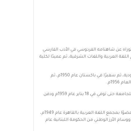
كتوراه عن شاهنامه الفردوسي في الأدب الفارسي
ًا للغات الشرقية لكلية الآداب، ثم أستاذًا عام 1939م، ثم رئيسًا لقسم اللغة العربية واللغات الشرقية، ثم عميدًا لكلية
وفي العام 1947م بدأ عبد الوهاب عزام رحلته في السلك الدبلوماسي حيث عين كسفير لمصر في المملكة العربية السعودية، ثم سفيرًا في باكستان عام 1950م، ثم
بعدها رشحته المملكة العربية السعودية ليؤسس جامعة الملك سعود (جامعة الرياض سابقًا) ليظل يعمل بها مديرًا للجامعة حتى توفي في 18 يناير عام 1959م ودفن
وجدير بالذكر أنه وخلال حياته العملية كأستاذ بالجامعة انتدب عبد الوهاب عزام مرتين للتدريس بجامعة بغداد، كما اختير عضوًا بمجمع اللغة العربية بالقاهرة عام 1949م،
يضًا بالمجمع العلمي العربي بدمشق وبغداد وإيران، كما حصل على النيشان العلمي من حكومة إيران عام 1935م، ووسام الأرز الوطني من الحكومة اللبنانية عام