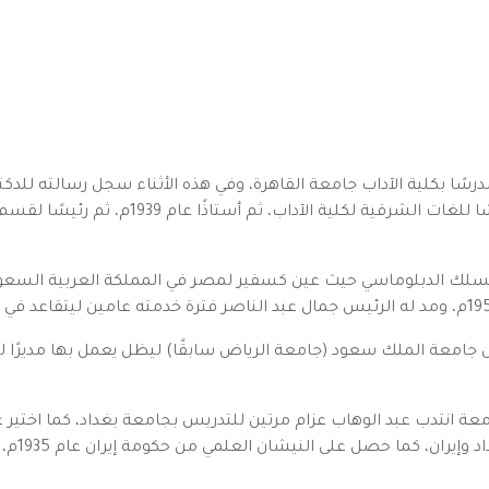
مدرسًا بكلية الآداب جامعة القاهرة، وفي هذه الأثناء سجل رسالته للد
وحصل عليها في العام 1932م، ليترقي بعدها مدرس
واختير أ