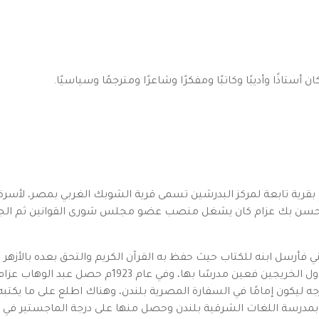
أستاذًا وأديبًا وكاتبًا ومفكرًا وشاعرًا ومترجمًا وسياسيًا.
د عبد الوهاب عزام في 28 أغسطس عام 1894م بقرية تابعة لمركز البدرشين تسمى قرية الشوبك الغر
حمد حسن بك عزام كان يشغل منصب عضو مجلس شورى القوانين ثم الج
ني فأرسل ابنه للكتاب حيث حفظ به القرآن الكريم والتحق بعده بالأزه
دراسته الأزهرية، وقد تخرج منها عام 1920م وكان أول ال
جه ليكون إمامًا في السفارة المصرية بلندن، وهناك اطلع على ما يكتب