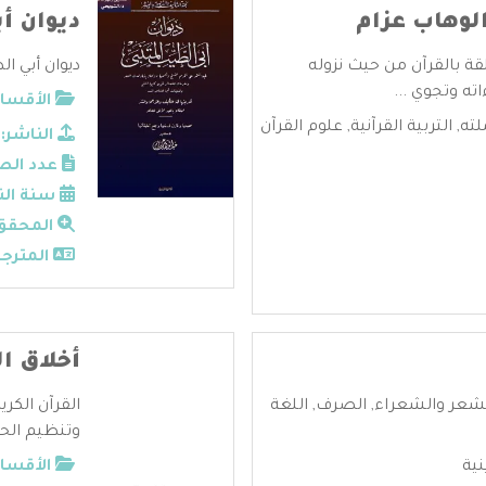
الوهاب عزام
ديوان أ
قة بالقرآن من حيث نزوله
ديوان أبي ال
ته وتجوي ...
الأقسام
لته
,
التربية القرآنية
,
علوم القرآن
الناشر:
عدد الص
سنة الن
المحقق
المترجم
أخلاق ال
شعر والشعراء
,
الصرف
,
اللغة
القرآن الكر
وتنظيم الحي
نية
الأقسام