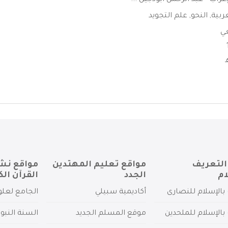
عربية
,
النحو
,
علم التجويد
عي
التعريف
مواقع تعليم المهتدين
مواقع نش
ام
الجدد
القرآن الك
بالإسلام للنصارى
أكاديمية سبيلي
الجامع لعلو
بالإسلام للملحدين
موقع المسلم الجديد
السنة النبو