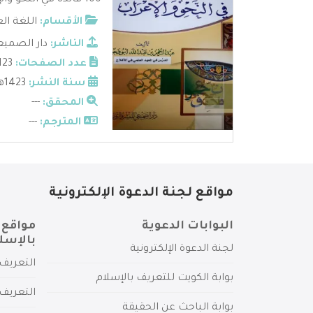
100 فائدة في النحو والإعراب - عبد الرحمن ابودجين ...
الأقسام:
اللغة ال
الناشر:
دار الصمي
عدد الصفحات:
123
سنة النشر:
1423هـ
المحقق:
---
المترجم:
---
مواقع لجنة الدعوة الإلكترونية
البوابات الدعوية
مواقع 
بالإسل
لجنة الدعوة الإلكترونية
التعريف 
بوابة الكويت للتعريف بالإسلام
التعريف 
بوابة الباحث عن الحقيقة