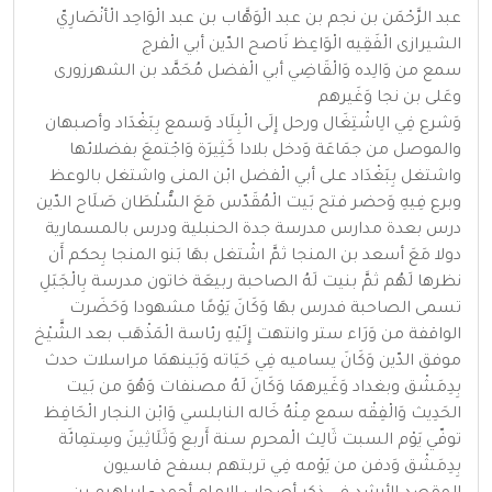
عبد الرَّحْمَن بن نجم بن عبد الْوَهَّاب بن عبد الْوَاحِد الْأنْصَارِيّ
الشيرازى الْفَقِيه الْوَاعِظ نَاصح الدّين أبي الْفرج
سمع من وَالِده وَالْقَاضِي أبي الْفضل مُحَمَّد بن الشهرزورى
وعَلى بن نجا وَغَيرهم
وَشرع فِي الِاشْتِغَال ورحل إِلَى الْبِلَاد وَسمع بِبَغْدَاد وأصبهان
والموصل من جمَاعَة وَدخل بلادا كَثِيرَة وَاجْتمعَ بفضلائها
واشتغل بِبَغْدَاد على أبي الْفضل ابْن المنى واشتغل بالوعظ
وبرع فِيهِ وَحضر فتح بَيت الْمُقَدّس مَعَ السُّلْطَان صَلَاح الدّين
درس بعدة مدارس مدرسة جدة الحنبلية ودرس بالمسمارية
دولا مَعَ أسعد بن المنجا ثمَّ اشْتغل بهَا بَنو المنجا بِحكم أَن
نظرها لَهُم ثمَّ بنيت لَهُ الصاحبة ربيعَة خاتون مدرسة بِالْجَبَلِ
تسمى الصاحبة فدرس بهَا وَكَانَ يَوْمًا مشهودا وَحَضَرت
الواقفة من وَرَاء ستر وانتهت إِلَيْهِ رئاسة الْمَذْهَب بعد الشَّيْخ
موفق الدّين وَكَانَ يساميه فِي حَيَاته وَبَينهمَا مراسلات حدث
بِدِمَشْق وبغداد وَغَيرهمَا وَكَانَ لَهُ مصنفات وَهُوَ من بَيت
الحَدِيث وَالْفِقْه سمع مِنْهُ خَاله النابلسي وَابْن النجار الْحَافِظ
توفّي يَوْم السبت ثَالِث الْمحرم سنة أَربع وَثَلَاثِينَ وسِتمِائَة
بِدِمَشْق وَدفن من يَوْمه فِي تربتهم بسفح قاسيون