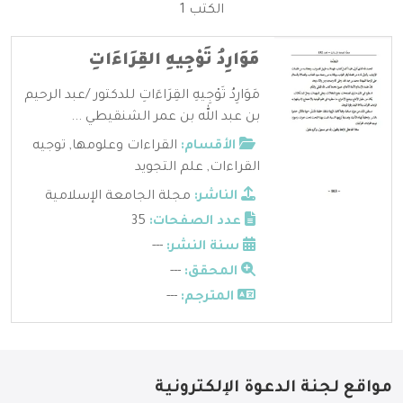
الكتب 1
مَوَارِدُ تَوْجِيهِ القِرَاءَاتِ
مَوَارِدُ تَوْجِيهِ القِرَاءَاتِ للدكتور /عبد الرحيم
بن عبد الله بن عمر الشنقيطي ...
الأقسام:
القراءات وعلومها
,
توجيه
القراءات
,
علم التجويد
الناشر:
مجلة الجامعة الإسلامية
عدد الصفحات:
35
سنة النشر:
---
المحقق:
---
المترجم:
---
مواقع لجنة الدعوة الإلكترونية