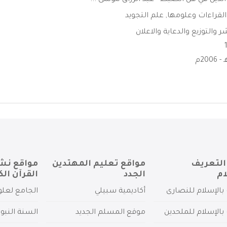
الذيل في فن الضبط - عبد الرزاق موسى ...
القراءات وعلومها
,
علم التجويد
والتوزيع والدعاية والاعلان
التعريف
مواقع تعليم المهتدين
مواقع نش
ام
الجدد
القرآن الك
بالإسلام للنصارى
أكاديمية سبيلي
الجامع لعلو
بالإسلام للملحدين
موقع المسلم الجديد
السنة النبو