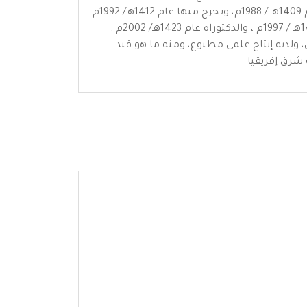
والدراسات الإسلامية، التحق بعد ذلك بالجامعة الإسلامية بالمدينة المنورة، كلية القرآن الكريم والدراسات الإسلامية عام 1409هـ / 1988م، وتخرج منها عام 1412هـ/ 1992م
، ثم واصل تعليمه في قسم الدراسات العليا بالجامعة تخصص التفسير وعلوم القرآن، فحصل على الماجستير عام 1417هـ / 1997م ، والدكتوراه عام 1423هـ/ 2002م .
 ولديه إنتاج علمي مطبوع، ومنه ما هو قيد
شرق إفريقيا