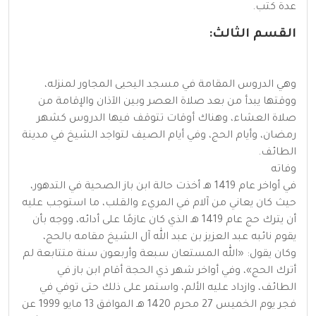
عدة كتب.
القسم الثالث:
وهي الدروس المقامة في مسجد اليحيى المجاور لمنزله،
ووقتها يبدأ من بعد صلاة العصر وبين الآذان والإقامة من
صلاة العشاء، وهناك أوقات تتوقف فيها الدروس كشهر
رمضان، وأيام الحج، وفي أيام الصيف لتواجد الشيخ في مدينة
الطائف.
وفاته
في أواخر عام 1419 هـ أخذت حالة ابن باز الصحية في التدهور،
حيث كان يعاني من آلام في المريء والقلب، ما استوجب عليه
أن يترك حج عام 1419 هـ الذي كان عازمًا على أدائه، ووجه بأن
يقوم نائبه عبد العزيز بن عبد الله آل الشيخ مقامه بالحج،
وكان يقول: «الله المستعان سبعة وأربعون سنة متتابعة لم
أترك الحج»، وفي أواخر شهر ذي الحجة أقام ابن باز في
الطائف، وازداد عليه الألم، واستمر على ذلك حتى توفي في
فجر يوم الخميس 27 محرم 1420 هـ الموافق 13 مايو 1999 عن