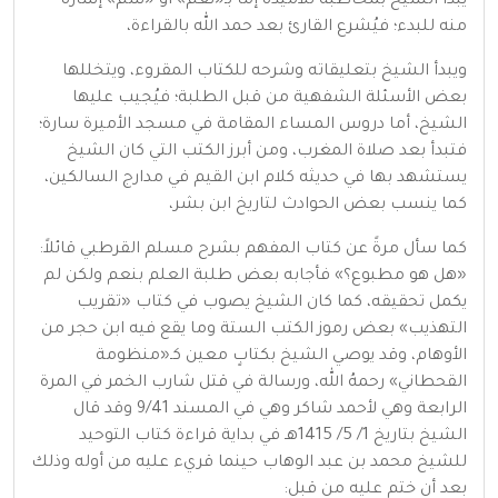
يبدأ الشيخ بمخاطبة تلاميذه إما بـ«نعم» أو «سم» إشارةً
منه للبدء؛ فيُشرع القارئ بعد حمد الله بالقراءة،
ويبدأ الشيخ بتعليقاته وشرحه للكتاب المقروء، ويتخللها
بعض الأسئلة الشفهية من قبل الطلبة؛ فيُجيب عليها
الشيخ، أما دروس المساء المقامة في مسجد الأميرة سارة؛
فتبدأ بعد صلاة المغرب، ومن أبرز الكتب التي كان الشيخ
يستشهد بها في حديثه كلام ابن القيم في مدارج السالكين،
كما ينسب بعض الحوادث لتاريخ ابن بشر،
كما سأل مرةً عن كتاب المفهم بشرح مسلم القرطبي قائلاً:
«هل هو مطبوع؟» فأجابه بعض طلبة العلم بنعم ولكن لم
يكمل تحقيقه، كما كان الشيخ يصوب في كتاب «تقريب
التهذيب» بعض رموز الكتب الستة وما يقع فيه ابن حجر من
الأوهام، وقد يوصي الشيخ بكتابٍ معين كـ«منظومة
القحطاني» رحمهُ الله، ورسالة في قتل شارب الخمر في المرة
الرابعة وهي لأحمد شاكر وهي في المسند 9/41 وقد قال
الشيخ بتاريخ 1/ 5/ 1415هـ في بداية قراءة كتاب التوحيد
للشيخ محمد بن عبد الوهاب حينما قريء عليه من أوله وذلك
بعد أن ختم عليه من قبل: