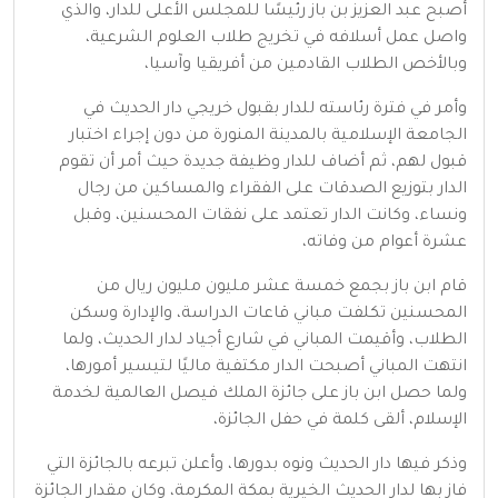
أصبح عبد العزيز بن باز رئيسًا للمجلس الأعلى للدار، والذي
واصل عمل أسلافه في تخريج طلاب العلوم الشرعية،
وبالأخص الطلاب القادمين من أفريقيا وآسيا،
وأمر في فترة رئاسته للدار بقبول خريجي دار الحديث في
الجامعة الإسلامية بالمدينة المنورة من دون إجراء اختبار
قبول لهم، ثم أضاف للدار وظيفة جديدة حيث أمر أن تقوم
الدار بتوزيع الصدقات على الفقراء والمساكين من رجال
ونساء، وكانت الدار تعتمد على نفقات المحسنين، وقبل
عشرة أعوام من وفاته،
قام ابن باز بجمع خمسة عشر مليون مليون ريال من
المحسنين تكلفت مباني قاعات الدراسة، والإدارة وسكن
الطلاب، وأقيمت المباني في شارع أجياد لدار الحديث، ولما
انتهت المباني أصبحت الدار مكتفية ماليًا لتيسير أمورها،
ولما حصل ابن باز على جائزة الملك فيصل العالمية لخدمة
الإسلام، ألقى كلمة في حفل الجائزة،
وذكر فيها دار الحديث ونوه بدورها، وأعلن تبرعه بالجائزة التي
فاز بها لدار الحديث الخيرية بمكة المكرمة، وكان مقدار الجائزة