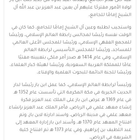
فيه حتى هدم الجامع، وبعدما أعيد بناؤه من جديد كتب ابن باز
لولاة الأمور مقترحًا عليهم أن يعين عبد العزيز بن عبد الله آل
الشيخ إمامًا للجامع،
واستجيب لطلبه وعين آل الشيخ إمامًا للجامع، كما كان في
الوقت نفسه رئيسًا لمجالس رابطة العالم الإسلامي، ورئيسًا
للمجمع الفقهي الإسلامي، ورئيسًا للمجلس الأعلى العالمي
للمساجد، ورئيسًا للمجلس التأسيسي لرابطة العالم
الإسلامي، وفي عام 1414 هـ صدر أمر ملكي بتعيينه مفتيًا
عامًا للمملكة العربية السعودية، ورئيسًا لهيئة كبار العلماء،
ورئيسًا للجنة الدائمة للبحوث العلمية والإفتاء،
ورئيساً لرابطة العالم الإسلامي، كما عمل ابن باز رئيسًا لدار
الحديث الخيرية في مكة المكرمة التي تأسست عام 1352 هـ.
في عام 1369 هـ عرض ابن باز على الملك عبد العزيز فكرة
إنشاء معهد علمي في الرياض، فأمر الملك عبد العزيز بإنشاء
معهد علمي في مدينة الرياض، واسند ادارته لابن باز، وتم
افتتاح المعهد عام 1370 هـ، وأسند ابن باز إدارة المعهد إلى
عبد اللطيف بن إبراهيم، وفي عام 1373 هـ تم افتتاح كلية
الشريعة في الرياض،