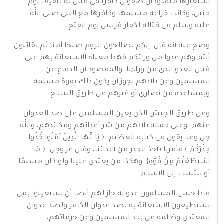
استعارها منه، وكان صفوان كافرًا في قتال له لثقيف يوم
حنين، وكانت خزاعة مسلمها وكافرها مع النبي صلى الله
عليه وسلم في قتاله لكفار قريش يوم الفتح،
وصح عنه أنه قال: إنكم تصالحون الروم صلحا آمنا ثم تقاتلون
أنتم وهم عدوا من ورائكم فهذا معناه الاستعانة بهم على
قتال العدو الذي من وراءنا، والمقصود أن الدفاع عن
المسلمين وعن بلادهم يجوز أن يكون ذلك بقوة مسلمة،
وبمساعدة من نصارى أو غيرهم عن طريق السلاح،
وعن طريق الجيش الذي يعين المسلمين على صد العدوان
عنهم، وعلى حماية بلادهم من شر أعدائهم ومكائدهم، والله
جل وعلا يقول في كتابه العظيم: { يَا أَيُّهَا الَّذِينَ آمَنُوا خُذُوا
حِذْرَكُمْ } فأمرنا بأخذ الحذر من أعدائنا، وقال عز وجل: { مَا
اسْتَطَعْتُمْ مِنْ قُوَّةٍ}، وهكذا من يعتدي علينا ولو كان مسلمًا
أو ينتسب إلى الإسلام،
فإذا خشي المسلمون عدوانه جاز لهم أيضا أن يستعينوا بمن
يستطيعون الاستعانة به لصد عدوان الكافر ولصد عدوان
المعتدي وظلمه عن بلاد المسلمين وعن حرماتهم،