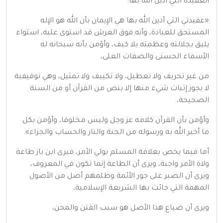
العقيدة التي أدين الله بها:
«عقيدتي التي أدين الله بها هي الإيمان بأن الله هو الإله
المستحق للعبادة، وأنه فوق العرش قد استوى عليه، استواء
يليق بجلالته وعظمته بلا كيف، وأؤمن بأنه سبحانه له
الأسماء الحسنى والصفات العلى،
من غير تحريف ولا تعطيل، ولا تكييف ولا تمثيل، وهي توقيفية
لا يجوز إثبات شيء منها إلا بنص من القرآن أو من السنة
الصحيحة،
وأؤمن بأن القرآن كلامه عز وجل وليس مخلوقا، وأؤمن بكل
ما أخبر الله به ورسوله من الجنة والنار والحساب والجزاء».
أما فيما يخص بعلاقة المسلم بولي الأمر، فيرى ابن باز طاعة
ولاة الأمر واجبة، ويرى أن الطاعة إنما تكون في المعروف،
ويرى أن الصبر على جور الأئمة وظلمهم أصل من الأصول
المهمة التي جائت بها الشريعة الإسلامية،
ويرى أن ضياع هذا الأصل هو سبب الفتن والمحن،