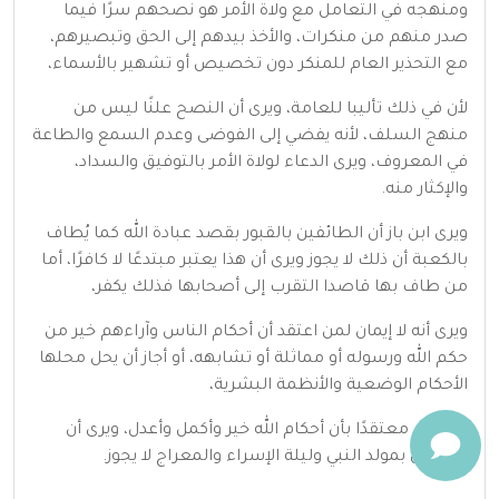
ومنهجه في التعامل مع ولاة الأمر هو نصحهم سرًا فيما
صدر منهم من منكرات، والأخذ بيدهم إلى الحق وتبصيرهم،
مع التحذير العام للمنكر دون تخصيص أو تشهير بالأسماء،
لأن في ذلك تأليبا للعامة، ويرى أن النصح علنًا ليس من
منهج السلف، لأنه يفضي إلى الفوضى وعدم السمع والطاعة
في المعروف، ويرى الدعاء لولاة الأمر بالتوفيق والسداد،
والإكثار منه.
ويرى ابن باز أن الطائفين بالقبور بقصد عبادة الله كما يُطاف
بالكعبة أن ذلك لا يجوز ويرى أن هذا يعتبر مبتدعًا لا كافرًا، أما
من طاف بها قاصدا التقرب إلى أصحابها فذلك يكفر،
ويرى أنه لا إيمان لمن اعتقد أن أحكام الناس وآراءهم خير من
حكم الله ورسوله أو مماثلة أو تشابهه، أو أجاز أن يحل محلها
الأحكام الوضعية والأنظمة البشرية،
وإن كان معتقدًا بأن أحكام الله خير وأكمل وأعدل، ويرى أن
الاحتفال بمولد النبي وليلة الإسراء والمعراج لا يجوز.