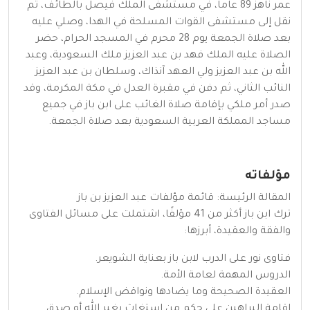
عمر ناهز 89 عاما، في مستشفى الملك فيصل بالطائف، ثم
نقل إلى مستشفى القوات المسلحة في الهدا، وصلي عليه
بعد صلاة الجمعة يوم 28 محرم في المسجد الحرام، حضر
الصلاة عليه الملك فهد بن عبد العزيز ملك السعودية، وعبد
الله بن عبد العزيز ولي العهد آنذاك، وسلطان بن عبد العزيز
النائب الثاني، ثم دفن في مقبرة العدل في مكة المكرمة، وقد
صدر أمر ملكي بإقامة صلاة الغائب على ابن باز في جميع
مساجد المملكة العربية السعودية بعد صلاة الجمعة.
مؤلفاته
المقالة الرئيسة: قائمة مؤلفات عبد العزيز بن باز
ترك ابن باز أكثر من 41 مؤلفًا، اشتملت على مسائل الفتاوى
والفقة والعقيدة، أبرزها:
فتاوى نور على الدرب لابن باز بعناية الشويعر.
الدروس المهمة لعامة الأمة.
العقيدة الصحيحة وما يضادها ونواقض الإسلام.
إقامة البراهين على حكم من استغاث بغير الله أو صدق