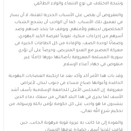
ونتيجة الاختلاف في نوع الانتماء والولاء الطائفي.
والمفروض أن يقضى على الأسباب الجذرية للفتنة، لا أن يسار
في تعميق تلك الأسباب. كما أن الواجب أن يشجع الشباب
المخلصون لدينهم ولأمتهم، ويوقف ما يتخذ ضدهم وضد
أسرهم من إجراءات منكرة، تفويتاً لفرصة الكيد اليهودي،
وضمانًا لوحدة الصف، والإفادة من كل الطاقات الخيرة في
معركة المصير مع العدو المتربص، وحرصاً على أن تؤدي
سورية المسلمة المعروفة بأصالتها دورها كاملًا غير
منقوص في جهاد أعداء الإسلام.
وقد بات هذا الأمر آكد وآكد بعد ما ارتكبته العصابات اليهودية
الحاقدة وأعوانها صباح مساء في جنوب لبنان، لأغراض
معروفة. إن المجلس الأعلى للجامعة الإسلامية يأسف أشد
الأسف لما يجري في هذا البلد الغالي من سفك دماء الذين
ينشدون ما هو واجب على كل حكومة تؤمن بالله ورسوله، من
تحكيم شرع الله تعالى،
والعودة إلى ما كانت به عزيزة قوية مرهوبة الجانب، حين
قامت للدنيا أسمى حضارة عرفها الإنسان.