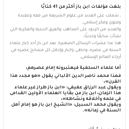
بلغت مؤلفات ابن باز أكثر من 41 كتابًا
، شملت على العديد من علوم الشريعة من فقه وعقيدة
وفتوى وفكر إسلامي،
والعديد من الردود على المذاهب والفرق الدينية والفكرية التي
نشأت سابقًا وحديثًا،
هذا عدا عشرات الرسائل الصغيرة. يعد ابن باز أحد كبار علماء
السنة في عصره، وحظى بإكبار وإجلال كل مشايخ عصره في
أرجاء العالم الإسلامي،
أما علماء السلفية فيعتبرونه إمام عصرهم،
فهذا محمد ناصر الدين الألباني يقول «هو مجدد هذا
القرن»،
ويقول عبد الرزاق عفيفي: «ابن باز طراز غير علماء
هذا الزمان، ابن باز من بقايا العلماء الأولين القدامى
في علمه وأخلاقه ونشاطه»،
ويقول محمد السبيل: «الشيخ ابن باز هو إمام أهل
السنة في زمانه».