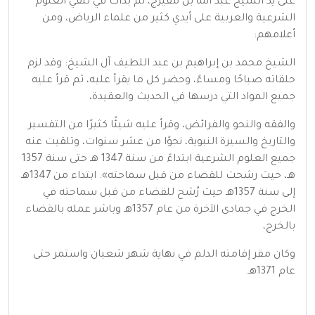
على يد الشيخ عبد الله بن مفيرج، ثم بدأت في تلقي العلوم
الشرعية والعربية على أيدي كثير من علماء الرياض، ومن
أعلامهم:
الشيخ محمد بن إبراهيم بن عبد اللطيف آل الشيخ: وقد لزم
حلقاته صباحًا ومساءً، وحضر كل ما يقرأ عليه، ثم قرأ عليه
جميع المواد التي درسها في الحديث والعقيدة،
والفقه والنحو والفرائض، وقرأ عليه شيئًا كثيرًا من التفسير
والتاريخ والسيرة النبوية، نحوًا من عشر سنوات، وتلقيت عنه
جميع العلوم الشرعية ابتداءً من سنة 1347 هـ حتى سنة 1357
هـ، حيث رشحت للقضاء من قبل سماحته». ابتداء من 1347هـ
إلى سنة 1357هـ حيث رُشح للقضاء من قبل سماحته في
الخرج في جمادى الآخرة من عام 1357هـ وباشر عمله بالقضاء
بالخرج،
وكان مقر إقامته الدلم في نهاية شهر شعبان واستمر حتى
عام 1371هـ.