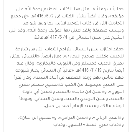
«ما رأيت وما ألف مثل هذا الكتاب العظيم رحمة الله على
مؤلفه»، وقال أيضاً بشأن الكتاب في 2/ 6/ 1416هـ: «إن جميع
الأحاديث التي في كتاب التوحيد لابأس بها ولها شواهد
وليست ضعيفة ولقد اعتنى بها المؤلف رحمهُ الله»، وقد اثنى
الشيخ على سنن النسائي في 4/ 6/ 1417هـ قائلاً:
«فقد امتازت سنن النسائي بتراجم الأبواب التي هي شارحة
للحديث وكذلك صحيح البخاري»، وقال أيضاً: «النسائي يعتني
بطرق الحديث كمسلم وفي التبويب كالبخاري»، وقال عنه
أيضاً بتاريخ 19 /11/ 1416هـ: «غالباً أن النسائي يختار شيوخه
فهم لابأس بهم وإنما الضعف في أثناء السند»، وكان يُقرأ
على الشيخ مجموعة من الكتب كـ«صحيح مسلم بشرح
النووي»، و«سنن ابن ماجه» بالسند، و«سنن أبي داود»
بالسند، وسنن الترمذي بالسند، وسنن النسائي، وموطأ
الإمام مالك، ومسند الإمام أحمد بن حنبل،
و«الفتح الرباني»، و«سنن الدرامي»، و«صحيح ابن حبان»،
و«كتاب شرح السنة» للـبغوي، وكتاب