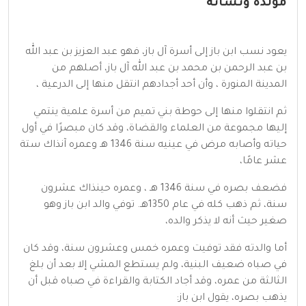
مولده ونشأته
يعود نسب ابن باز إلى أسرة آل باز، فهو عبد العزيز بن عبد الله
بن عبد الرحمن بن محمد بن عبد الله آل باز، أصلهم من
المدينة المنورة ، وأن أحد أجدادهم انتقل منها إلى الدرعية ،
ثم انتقلوا منها إلى حوطة بني تميم من أسرة علمية ينتمي
إليها مجموعة من العلماء والقضاة، وقد كان مبصرًا في أول
حياته وأصابه مرض في عينيه سنة 1346 هـ وعمره آنذاك ستة
عشر عامًا،
فضعف بصره في سنة 1346 هـ ، وعمره حينذاك عشرون
سنة، ثم ذهب كله في عام 1350هـ. توفي والد ابن باز وهو
صغير حيث أنه لا يذكر والده،
أما والدته فقد توفيت وعمره خمس وعشرون سنة، وقد كان
في صباه ضعيف البنية، ولم يستطع المشي إلا بعد أن بلغ
الثالثة من عمره، وقد أجاد الكتابة والقراءة في صباه قبل أن
يذهب بصره، يقول ابن باز: