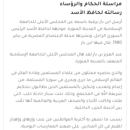
مراسلة الحكام والرؤساء
رسالته لحافظ الأسد
أرسل ابن باز برقية باسمه عن المجلس الأعلى للجامعة
الإسلامية في المدينة المنورة، موجهه لحافظ الأسد الرئيس
السوري الراحل، ونشرتها مجلة الاعتصام المصرية في يناير
1980، قال فيها ابن باز:
عبد العزيز بن باز لقد هال المجلس الأعلى للجامعة الإسلامية
المنعقد بالمدينة المنورة،
والذي يحضره ممثلون من علماء المسلمين وقادة الفكر في
العالم الإسلامي ما جرى ويجري في سوريا المسلمة، من
إعدام وتعذيب وتنكيل بالمسلمين الذين يطالبون بتحكيم
شريعة الله في المجتمع، وذلك تحت ستار حادثة حلب، التي
نقلت وكالات الأنباء والصحف العربية والعالمية أنها تمّت
بين أجنحة الحزب الداخلية،
بسبب ما تشعر به أكثرية المواطنين من عنت وإرهاق وإهدار
للقيم في كل الميادين. على صعيد الممارسات اليومية،