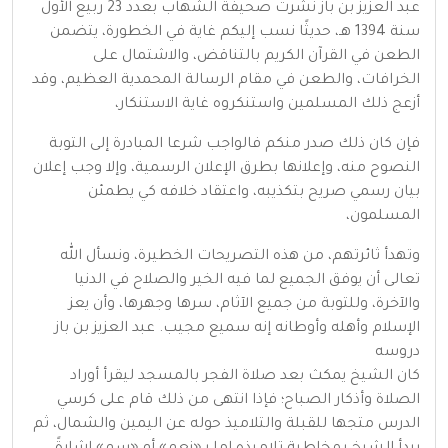
عبد العزيز بن باز نشرت صحيفة الشهاب بعدد 23 ربيع الأول
سنة 1394 هـ، حديثًا نسب إليكم غاية في الخطورة، يتضمن
الطعن في القرآن الكريم بالتناقض، والاشتمال على
الخرافات، والطعن في مقام الرسالة المحمدية العظيم، وقد
أزعج ذلك المسلمين واستنكروه غاية الاستنكار،
فإن كان ذلك صدر منكم فالواجب شرعا المبادرة إلى التوبة
النصوح منه، وإعلانها بطرق الإعلان الرسمية، وإلا وجب إعلان
بيان رسمي صريح بتكذيبه، واعتقاد خلافه كي يطمئن
المسلمون،
وتهدأ ثائرتهم، من هذه التصريحات الخطيرة، ونسأل الله
تعالى أن يوفق الجميع لما فيه الخير والصلاح في الدنيا
والآخرة، وللتوبة من جميع الآثام، سرها وجهرها، وأن يعز
الإسلام وأهله وأوطانه إنه سميع مجيب. عبد العزيز بن باز
دروسه
كان الشيخ يمكث بعد صلاة الفجر بالمسجد ليقرأ أوراد
الصلاة وأذكار الصباح؛ فإذا انتهى من ذلك قام على كرسي
الدرس متجها للقبلة والتلاميذ حوله عن اليمين والشمال، ثم