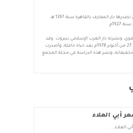
ا دار المعارف بالقاهرة سنة 1397 هـ.
1927م.
وي، ونشرته دار الغرب الإسلامي ببيروت. وقد
امتد به العمر حتى بلغ التسعين من عمره، وهو موفور النشاط، وتوفي في يوم الجمعة 26 من ذي القعدة 1398هـ الموافق 27 من أكتوبر 1978م بعد حياة حافلة، وأصدرت
وتحقيقاته، ونشر هذه الدراسة في مجلة المجمع
ي
ر أبي العلاء
 العلاء ...