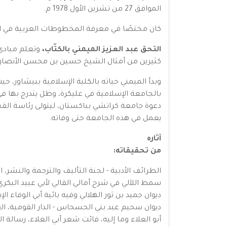
الموافق 27 من تشرين الأول 1978 م.
كان مختصًا في معرفة المخطوطات العربية في ال
التحق عبد العزيز الميمني بالكتّاب،
وتعلم مبادئ ا
كثيرين من أمثال الشيخ حسين بن محسن الأنصاري ا
وبدأ الميمني حياته بالكلية الإسلامية ببيشاور، ح
بالجامعة الإسلامية في عليكرة، وظل يتدرج بها في 
دعوة جامعة كراتشي بباكستان، ليتولى رئاسة الق
يعمل في هذه الجامعة حتى وفاته.
آثاره
من تحقيقاته:
الطرائف الأدبية - لجنة التأليف والترجمة والنشر، القاهرة، 
سمط اللآلي في شرح أمالي القالي لأبي عبيد البكري - الط
ديوان حميد بن ثور الهلالي وفيه بائية أبي الوفاء الإيادي - 
ديوان سحيم عبد بني الحسحاس - الدار القومية، القاهرة، 4
أبو العلاء وما إليه، فائت شعر أبي العلاء، رسالة الملائ