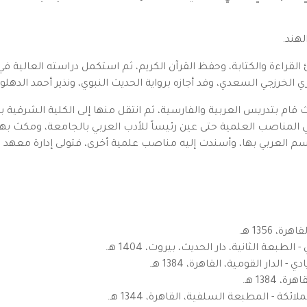
هند.
لقراءة والكتابة، وحفظ القرآن الكريم، ثم استكمل دراسته العالية في "
لخرزجي السعدي، وقد أجازه برواية الحديث النبوي، ونذير أحمد الدهل
يث قام بتدريس العربية والفارسية، ثم انتقل منها إلى الكلية الشرقية 
المناصب العلمية حتى عين رئيساً للأدب العربي بالجامعة، ومكث بها ح
سم العربي بها، وأسندت إليه مناصب علمية أخرى، فتولى إدارة معهد 
1356 هـ.
بعة الثانية، دار الحديث، بيروت، 1404 هـ.
الدار القومية، القاهرة، 1384 هـ.
138 هـ.
كة - المطبعة السلفية، القاهرة، 1344 هـ.