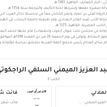
ر المعارف، القاهرة، 1383 هـ.
صغيرة حققها ونشرتها لجنة التأليف والترجمة سنة 1354 هـ.
رواة لعلي بن حمزة، ونشر الكتابان معاً في سلسلة ذخائر العرب التي تصدره
نة الأدب لعبد القادر البغدادي، وقد طبعته جامعة البنجاب في الهند سنة 
ب المصرية، القاهرة، 1375 هـ.
فاته في مجلدين تحت عنوان (بحوث وتحقيقات) قام عليها محمد اليعلا
وقام شاكر الفحام رئيس مجمع اللغة العربية بدمشق بدراسة مؤلفاته 
د العزيز الميمني السلفي الراجكوت
الكتب 2
لهلالي
فائت شع
لعزيز الميمني . ...
فائت شعر أبي