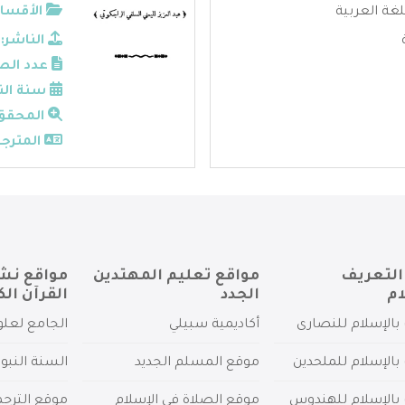
لغة العربية
الأقسام
الناشر:
عدد الص
سنة الن
المحقق
المترجم
التعريف
مواقع تعليم المهتدين
مواقع نش
ام
الجدد
القرآن الك
بالإسلام للنصارى
أكاديمية سبيلي
الجامع لعلو
بالإسلام للملحدين
موقع المسلم الجديد
السنة النبو
 بالإسلام للهندوس
موقع الصلاة في الإسلام
موقع الترج