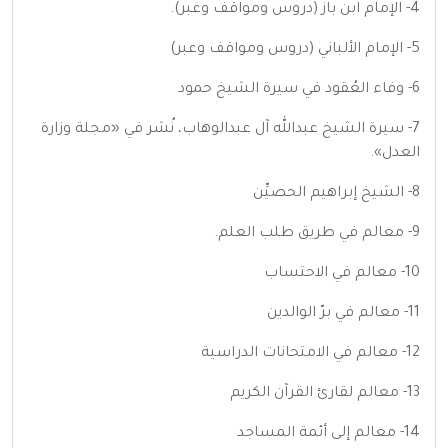
4- الإمام ابن باز (دروس ومواقف وعبر).
5- الإمام الألباني (دروس ومواقف وعبر)
6- وفاء العُقود في سيرة الشيخ حمود
7- سيرة الشيخ عبدالله آل عبدالوهاب، نُشر في «مجلة وزارة
العدل».
8- الشيخ إبراهيم الحصيِّن
9- معالم في طريق طلب العلم.
10- معالم في الاحتساب
11- معالم في برّ الوالدين
12- معالم في الامتحانات الدراسية
13- معالم لقارئ القرآن الكريم
14- معالم إلى أئمة المساجد