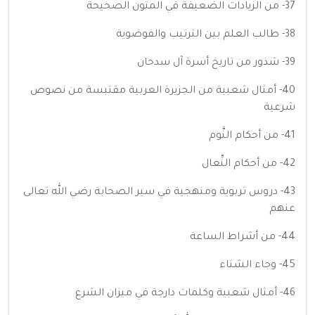
37- من الزيادات الضعيفة في المتون الصحيحة
38- طالب العلم بين الترتيب والفوضوية
39- شذور من تاريخ أسرة آل سدحان
40- أمثال شعبية من الجزيرة العربية مقتبسة من نصوص
شرعية
41- من أحكام النَّوم
42- من أحكام النِّعال
43- دروس تربوية ومنهجية في سير الصحابة رضي الله تعالى
عنهم
44- من أشراط الساعة
45- وجاء الشتاء
46- أمثال شعبية وكلمات دارجة في ميزان الشرع