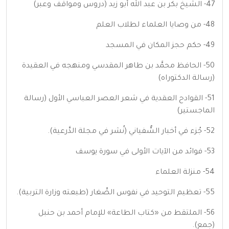
47- الشيخ بكر بن عبد الله أبو زيد (دروس ومواقف وعبر)
48- من وصايا العلماء لطلاب العلم
49- حكم حجز المكان في المسجد
50- الحافظ محمَّد بن طاهر المقدسي ومنهجه في العقيدة
(رسالة الدكتوراه)
51- القوادح العقدية في شعر العصر العباسي الأول (رسالة
الماجستير)
52- جُزء في أخبار السُّفياني (نُشر في مجلة الدَّرعية).
53- فوائد من الآيات الأولى في سورة يوسف
54- منزلة العلماء
55- تعظيم التوحيد في نفوس الصِّغار (طبعته وزارة التربية).
56- الملتقط من «كتاب الطاعة» للإمام أحمد بن حنبل
(جمع).