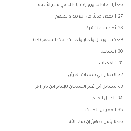
26- آراء خاطئة وروايات باطلة في سير الأنبياء
27- أربعون حديثًا في التربية والمنهج
28- أحاديث منتشرة
29- كتب ورجال وأخبار وأحاديث تحت المجهر (1-3).
30- الإشاعة
31- تناقضات
32- التبيان في سجدات القرآن
33- مسائل أبي عُمر السدحان للإمام ابن باز (1-2)
34- الدليل العلمي
35- الفهرس الحثيث
36- لا بأس طهورٌ إن شاء الله