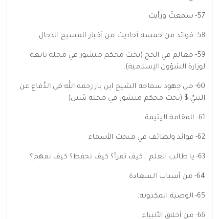
57- سمعتُ ورأيت
58- فوائد من خمسة أحاديث من أخبار المسيح الدجال
59- معالم في الحج (بحث محكم منشور في مجلة تابعة
لوزارة الشؤون الإسلامية).
60- من جهود سماحة الشيخ ابن باز رحمه الله في الدِّفاع عن
النبيِّ $ (بحث محكم منشور في مجلة سُنن)
61- المقامة اليتيمة
62- فوائد ولطائف في مبحث الأسماء
63- يا طالب العلم.. كيف تقرأ؟ كيف تحفظ؟ كيف تفهم؟
64- من أسباب السعادة
65- الوصية المكذوبة.
66- من أخلاق الأنبياء