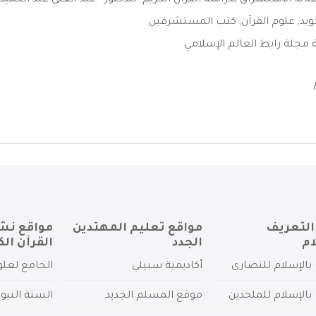
اية الاستشراق بدراسة القرآن الكريم -للدكتور - عبد العلي عبد الحميد .
ويد
,
علوم القرآن
,
كتب المستشرقين
مجلة رابط العالم الإسلامي
التعريف
مواقع تعليم المهتدين
مواقع نش
ام
الجدد
القرآن الك
بالإسلام للنصارى
أكاديمية سبيلي
الجامع لعلو
بالإسلام للملحدين
موقع المسلم الجديد
السنة النبو