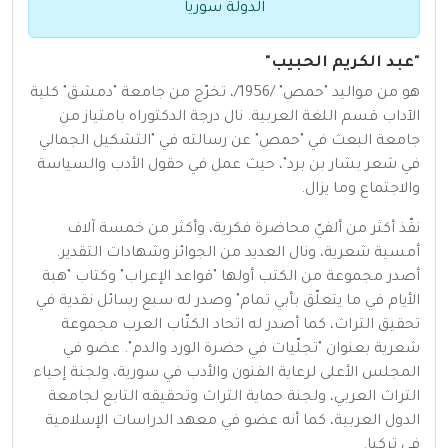
الدولة سوريا
"عبد الكريم الحبيب"
هو من مواليد "حمص" /1956/، تخرّج من جامعة "دمشق" كلية
الآداب قسم اللغة العربية. نال درجة الدكتوراه بامتياز من
جامعة البعث في "حمص" عن رسالته في "التشكيل الجمالي
في شعر بشار بن برد"، حيث عمل في حقول الأدب والسياسة
والاجتماع وما يزال.
نفّذ أكثر من ألفيّ محاضرة فكرية، وأكثر من خمسة آلاف
أمسية شعرية، ونال العديد من الجوائز وشهادات التقدير.
أصدر مجموعة من الكتب أولها "قواعد الإعراب" وكتاب "هبة
الأيام في ما يتعلّق بأبي تمام" وصدر له سبع رسائل نقدية في
تحقيق التراث، كما أصدر له اتحاد الكتّاب العرب مجموعة
شعرية بعنوان "تجلّيات في حضرة الورد والدم". عضو في
المجلس الأعلى لرعاية الفنون والأدب في سورية، ولجنة إحياء
التراث العربي، ولجنة حماية التراث وتحقيقه التابع لجامعة
الدول العربية، كما أنه عضو في معهد الدراسات الإسلامية
في تركيا.