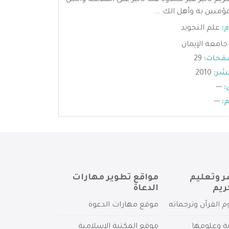
كريم تأثير غير محدود فله تأثير على الملائكة والجن
ؤمنين به وأهل الك ...
:
علم التجويد
جامعة الإيمان
فحات:
29
شر:
2010
:
---
:
---
ر وتعليم
مواقع تطوير مهارات
ريم
الدعاة
م القرآن وترجماته
موقع مهارات الدعوة
ية وعلومها
موقع المكتبة الإسلامية