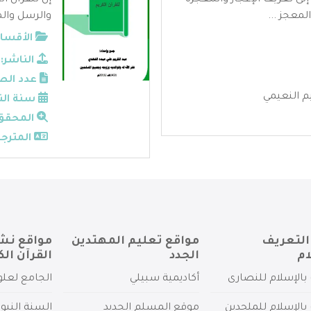
لى تعريف الإعجاز والمعجزة
إن للقرآن ال
لمعجز ...
والرسل والم
الأقسام
الناشر:
عدد الص
 النعيمي
سنة الن
المحقق
المترجم
التعريف
مواقع تعليم المهتدين
مواقع نش
ام
الجدد
القرآن الك
بالإسلام للنصارى
أكاديمية سبيلي
الجامع لعلو
بالإسلام للملحدين
موقع المسلم الجديد
السنة النبو